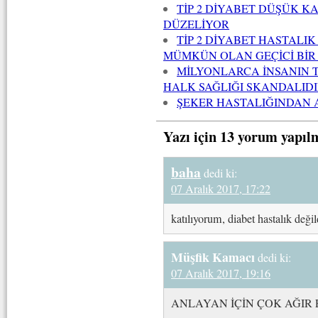
TİP 2 DİYABET DÜŞÜK 
DÜZELİYOR
TİP 2 DİYABET HASTALIK
MÜMKÜN OLAN GEÇİCİ BİR
MİLYONLARCA İNSANIN T
HALK SAĞLIĞI SKANDALID
ŞEKER HASTALIĞINDAN 
Yazı için 13 yorum yapıl
baha
dedi ki:
07 Aralık 2017, 17:22
katılıyorum, diabet hastalık deği
Müşfik Kamacı
dedi ki:
07 Aralık 2017, 19:16
ANLAYAN İÇİN ÇOK AĞIR 