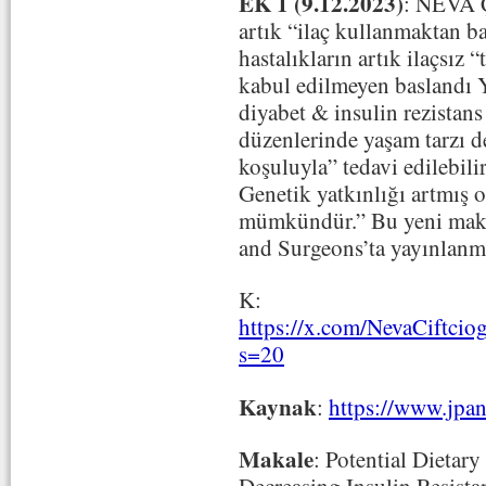
EK 1 (9.12.2023)
: NEVA
artık “ilaç kullanmaktan b
hastalıkların artık ilaçsız 
kabul edilmeyen baslandı
diyabet & insulin rezistans
düzenlerinde yaşam tarzı de
koşuluyla” tedavi edilebili
Genetik yatkınlığı artmış 
mümkündür.” Bu yeni maka
and Surgeons’ta yayınlanm
K:
https://x.com/NevaCiftci
s=20
Kaynak
:
https://www.jpa
Makale
: Potential Dietary
Decreasing Insulin Resista