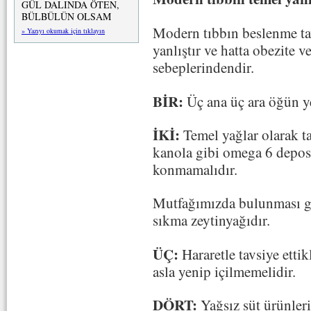
GÜL DALINDA ÖTEN,
BÜLBÜLÜN OLSAM
Modern tıbbın beslenme tav
» Yazıyı okumak için tıklayın
yanlıştır ve hatta obezite 
sebeplerindendir.
BİR:
Üç ana üç ara öğün ye
İKİ:
Temel yağlar olarak ta
kanola gibi omega 6 deposu
konmamalıdır.
Mutfağımızda bulunması ge
sıkma zeytinyağıdır.
ÜÇ:
Hararetle tavsiye ettikl
asla yenip içilmemelidir.
DÖRT:
Yağsız süt ürünleri