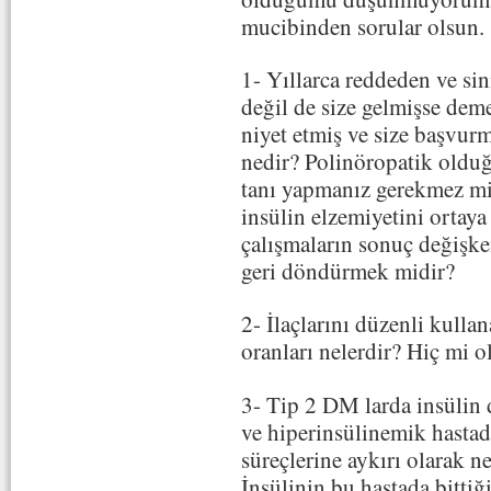
mucibinden sorular olsun.
1- Yıllarca reddeden ve sini
değil de size gelmişse deme
niyet etmiş ve size başvurm
nedir? Polinöropatik oldu
tanı yapmanız gerekmez mi
insülin elzemiyetini ortay
çalışmaların sonuç değişke
geri döndürmek midir?
2- İlaçlarını düzenli kulla
oranları nelerdir? Hiç mi 
3- Tip 2 DM larda insülin 
ve hiperinsülinemik hasta
süreçlerine aykırı olarak 
İnsülinin bu hastada bittiği