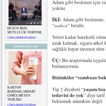
Adam gibi beslenen için r
yoktur.
İKİ:
Adam gibi beslenme, s
“
sadece
” biridir.
HÜZÜN BİZE
MUTLULUK VERİYOR
Yeteri kadar hareketli olma
» Yazıyı okumak için tıklayın
uzak kalmak, sigara-alkol
DERDİME BİR ÇARE
sağlıklı hayat tarzının tüm 
ÜÇ:
Bu araştırmada uygula
bulmuyorum.
Bizimkiler “cambaza ba
KARTON
yaşam boyu
Tip 2 diyabeti “
BARDAKLARDAKİ
tedavisi de yok
” diye tari
GÖRÜLMEYEN
TEHLİKE
beklemek mümkün değil.
» Yazıyı okumak için tıklayın