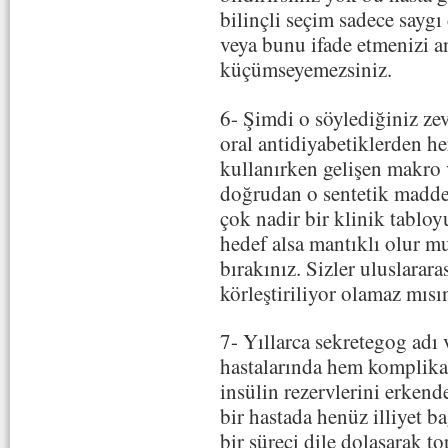
bilinçli seçim sadece sayg
veya bunu ifade etmenizi an
küçümseyemezsiniz.
6- Şimdi o söylediğiniz zev
oral antidiyabetiklerden h
kullanırken gelişen makro
doğrudan o sentetik madde 
çok nadir bir klinik tabloyu
hedef alsa mantıklı olur m
bırakınız. Sizler uluslarara
körleştiriliyor olamaz mısı
7- Yıllarca sekretegog adı 
hastalarında hem komplika
insülin rezervlerini erkend
bir hastada henüz illiyet 
bir süreci dile dolaşarak 