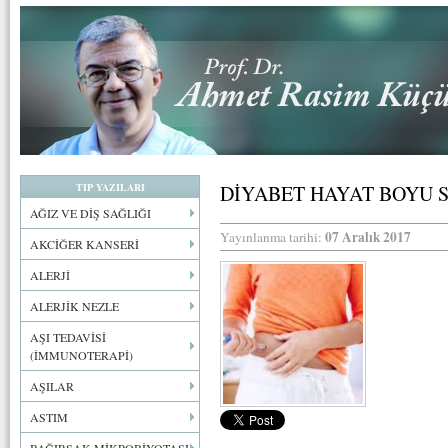
TIP YAZILARI
DİYABET HAYAT BOYU S
AĞIZ VE DİŞ SAĞLIĞI
07 Aralık 2017
Yayınlanma tarihi:
AKCİĞER KANSERİ
ALERJİ
ALERJİK NEZLE
AŞI TEDAVİSİ
(İMMUNOTERAPİ)
AŞILAR
ASTIM