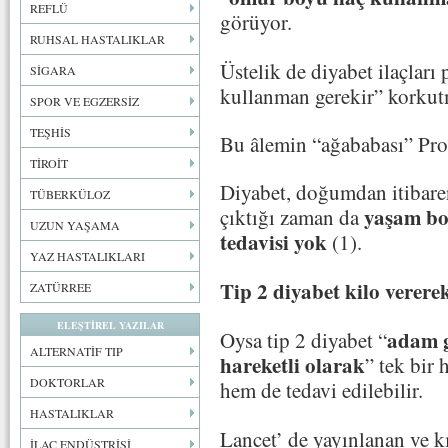
REFLÜ
görüyor.
RUHSAL HASTALIKLAR
Üstelik de diyabet ilaçları
SİGARA
kullanman gerekir” korkutm
SPOR VE EGZERSİZ
TEŞHİS
Bu âlemin “ağababası” Prof
TİROİT
Diyabet, doğumdan itibaren
TÜBERKÜLOZ
yaşam boy
çıktığı zaman da
UZUN YAŞAMA
tedavisi yok
(1).
YAZ HASTALIKLARI
Tip 2 diyabet kilo vererek
ZATÜRREE
ELEŞTİREL YAZILAR
adam g
Oysa tip 2 diyabet “
ALTERNATİF TIP
hareketli olarak
” tek bir
DOKTORLAR
hem de tedavi edilebilir.
HASTALIKLAR
Lancet’ de yayınlanan ve k
İLAÇ ENDÜSTRİSİ