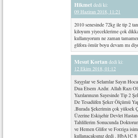
Hikmet
dedi ki:
09 Haziran 2018, 11:21
2010 senesinde 72kg ile tip 2 ta
kiloyum yiyeceklerime çok dikkat
kullanıyorum ne zaman tamamen g
glifora ömür boyu devam mı diye
Mesut Kortan
dedi ki:
12 Ekim 2018, 01:12
Saygılar ve Selamlar Sayın Ho
Dua Etsem Azdır. Allah Razı Ol
Yazılarınızın Sayesinde Tip 2 Ş
De Tesadüfen Şeker Ölçümü Yap
.Burada Şekerimin çok yüksek Ç
Üzerine Eskişehir Devlet Hastan
Tahlillerim Sonucunda Doktorum
ve Hemen Glifor ve Forziga isiml
kullanacaksınız dedi . HbA1C 8 