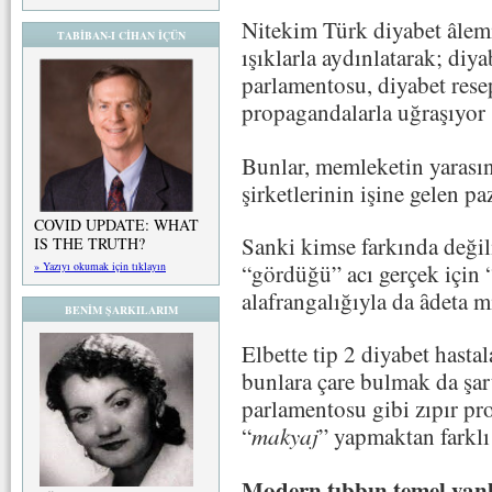
Nitekim Türk diyabet âlem
TABİBAN-I CİHAN İÇÜN
ışıklarla aydınlatarak; diya
parlamentosu, diyabet res
propagandalarla uğraşıyor (
Bunlar, memleketin yarası
şirketlerinin işine gelen p
COVID UPDATE: WHAT
Sanki kimse farkında değil
IS THE TRUTH?
“gördüğü” acı gerçek için 
» Yazıyı okumak için tıklayın
alafrangalığıyla da ȃdeta mi
BENİM ŞARKILARIM
Elbette tip 2 diyabet hastal
bunlara çare bulmak da şar
parlamentosu gibi zıpır pr
“
makyaj
” yapmaktan farklı 
Modern tıbbın temel yanl