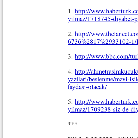
1.
http://www.haberturk.co
yilmaz/1718745-diyabet-p
2.
http://www.thelancet.co
6736%2817%2933102-1/ful
3.
http://www.bbc.com/tu
4.
http://ahmetrasimkucuku
yazilari/beslenme/mavi-isi
faydasi-olacak/
5.
http://www.haberturk.co
yilmaz/1709238-siz-de-diya
***