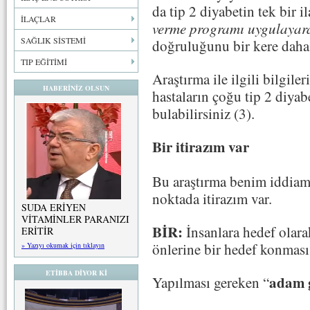
da tip 2 diyabetin tek bir i
İLAÇLAR
verme programı uygulayar
SAĞLIK SİSTEMİ
doğruluğunu bir kere daha 
TIP EĞİTİMİ
Araştırma ile ilgili bilgile
HABERİNİZ OLSUN
hastaların çoğu tip 2 diyab
bulabilirsiniz (3).
Bir itirazım var
Bu araştırma benim iddiam
noktada itirazım var.
SUDA ERİYEN
VİTAMİNLER PARANIZI
BİR:
İnsanlara hedef olara
ERİTİR
önlerine bir hedef konmas
» Yazıyı okumak için tıklayın
ETİBBA DİYOR Kİ
adam 
Yapılması gereken “