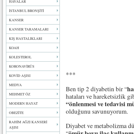
HAVALAR
İSTANBUL BRONŞİTİ
KANSER
KANSER TARAMALARI
KIŞ HASTALIKLARI
KOAH
KOLESTEROL
KORONAVİRÜS
***
KOVİD AŞISI
MEDYA
ha
Ben tip 2 diyabetin bir “
MEHMET ÖZ
hataları ve hareketsizlik gi
“önlenmesi ve tedavisi m
MODERN HAYAT
olduğunu savunuyorum.
OBEZİTE
RAHİM AĞZI KANSERİ
Diyabet ve metabolizma dün
AŞISI
ömür boyu ilaç kullanma
“