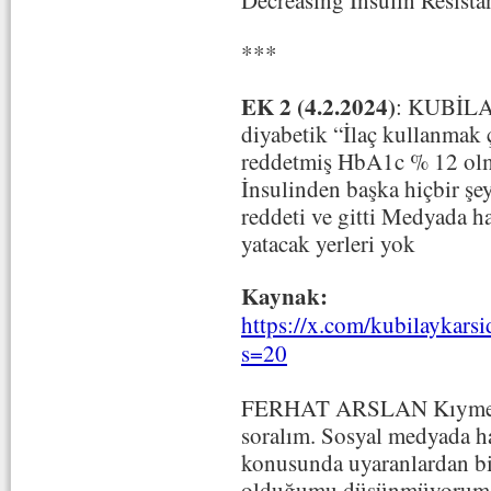
***
EK 2 (4.2.2024)
: KUBİLA
diyabetik “İlaç kullanmak 
reddetmiş HbA1c % 12 olmu
İnsulinden başka hiçbir şe
reddeti ve gitti Medyada ha
yatacak yerleri yok
Kaynak:
https://x.com/kubilaykar
s=20
FERHAT ARSLAN Kıymetli 
soralım. Sosyal medyada has
konusunda uyaranlardan bir
olduğumu düşünmüyorum a