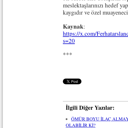
meslektaşlarınızı hedef ya
kaygıdır ve özel muayenecil
Kaynak
:
https://x.com/Ferhatarsl
s=20
***
İlgili Diğer Yazılar:
ÖMÜR BOYU İLAÇ ALMA
OLABİLİR Kİ?