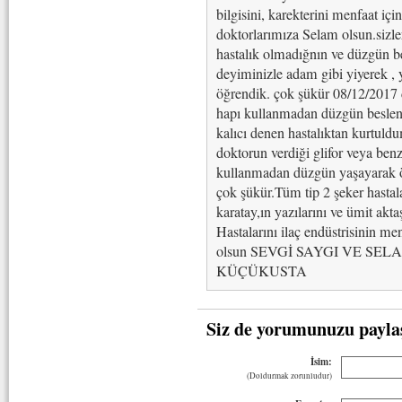
bilgisini, karekterini menfaat iç
doktorlarımıza Selam olsun.sizle
hastalık olmadığnın ve düzgün be
deyiminizle adam gibi yiyerek 
öğrendik. çok şükür 08/12/2017 d
hapı kullanmadan düzgün beslen
kalıcı denen hastalıktan kurtuldu
doktorun verdiği glifor veya benze
kullanmadan düzgün yaşayarak öm
çok şükür.Tüm tip 2 şeker hastala
karatay,ın yazılarını ve ümit akt
Hastalarını ilaç endüstrisinin me
olsun SEVGİ SAYGI VE SE
KÜÇÜKUSTA
Siz de yorumunuzu payla
İsim:
(Doldurmak zorunludur)