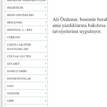
BAĞIRSAK MİKROBİYOTASI
BELİRTİLER
BESİN DESTEKLERİ
Ali Özdemir, benimle berab
BESLENME
ama yazdıklarına bakılırs
BİSFENOL A = BPA
tavsiyelerimi uyguluyor.
CERRAHİ
ÇEŞİTLİ AKCİĞER
HASTALIKLARI
ÇÖLYAK GLUTEN
DİYABET
DOMUZ GRİBİ
ENFEKSİYONLAR
GDO
GENETİK
GRİP