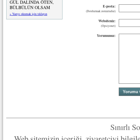
GÜL DALINDA ÖTEN,
E-posta:
BÜLBÜLÜN OLSAM
(Doldurmak zorunludur)
» Yazıyı okumak için tıklayın
Websiteniz:
(Opsiyonel)
Yorumunuz:
Sınırlı S
Web sitemizin içeriği, ziyaretçiyi bilgi