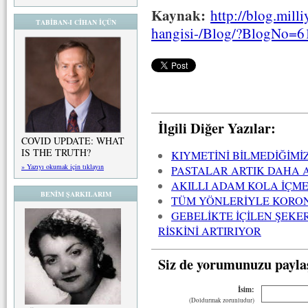
Kaynak:
http://blog.mill
TABİBAN-I CİHAN İÇÜN
hangisi-/Blog/?BlogNo=
İlgili Diğer Yazılar:
COVID UPDATE: WHAT
IS THE TRUTH?
KIYMETİNİ BİLMEDİĞİMİZ
» Yazıyı okumak için tıklayın
PASTALAR ARTIK DAHA A
AKILLI ADAM KOLA İÇM
BENİM ŞARKILARIM
TÜM YÖNLERİYLE KORON
GEBELİKTE İÇİLEN ŞEKE
RİSKİNİ ARTIRIYOR
Siz de yorumunuzu payla
İsim:
(Doldurmak zorunludur)