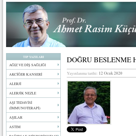
TIP YAZILARI
DOĞRU BESLENME 
AĞIZ VE DİŞ SAĞLIĞI
12 Ocak 2020
Yayınlanma tarihi:
AKCİĞER KANSERİ
ALERJİ
ALERJİK NEZLE
AŞI TEDAVİSİ
(İMMUNOTERAPİ)
AŞILAR
ASTIM