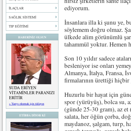
hırsız şirketlerin sahte ila
ediyorum.
İLAÇLAR
SAĞLIK SİSTEMİ
İnsanlara illa ki şunu ye,
TIP EĞİTİMİ
söylemem doğru olmaz. Şarl
ülkede alim görünümlü şarla
HABERİNİZ OLSUN
tahammül yoktur. Hemen haka
Son 10 yıldır sadece atalar
besleniyor ise onları yeme
Almanya, İtalya, Fransa, İs
firmalarının ürettiği hiçbi
SUDA ERİYEN
VİTAMİNLER PARANIZI
Huzurlu bir hayat için gün
ERİTİR
spor (yürüyüş), bolca su, a
» Yazıyı okumak için tıklayın
(günde 25-30 gram), az et 
salata, her öğün çorba, do
ETİBBA DİYOR Kİ
maydanoz, şalgam, turp, ha
gerçek tereyağı, gerçek balı