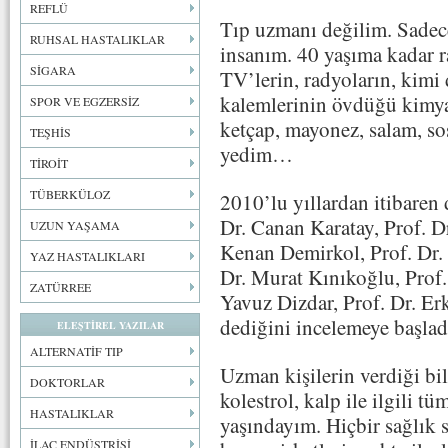
REFLÜ
Tıp uzmanı değilim. Sadece
RUHSAL HASTALIKLAR
insanım. 40 yaşıma kadar r
SİGARA
TV’lerin, radyoların, kimi 
kalemlerinin övdüğü kimyas
SPOR VE EGZERSİZ
ketçap, mayonez, salam, sos
TEŞHİS
yedim…
TİROİT
TÜBERKÜLOZ
2010’lu yıllardan itibaren
Dr. Canan Karatay, Prof. 
UZUN YAŞAMA
Kenan Demirkol, Prof. Dr.
YAZ HASTALIKLARI
Dr. Murat Kınıkoğlu, Prof
ZATÜRREE
Yavuz Dizdar, Prof. Dr. Er
dediğini incelemeye başla
ELEŞTİREL YAZILAR
ALTERNATİF TIP
Uzman kişilerin verdiği bil
DOKTORLAR
kolestrol, kalp ile ilgili tü
HASTALIKLAR
yaşındayım. Hiçbir sağlık
İLAÇ ENDÜSTRİSİ