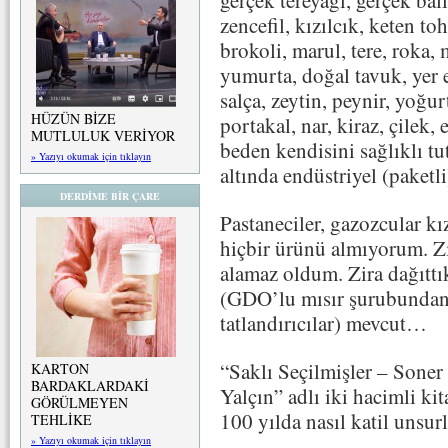
zencefil, kızılcık, keten to
brokoli, marul, tere, roka,
yumurta, doğal tavuk, yer e
salça, zeytin, peynir, yoğur
HÜZÜN BİZE
portakal, nar, kiraz, çilek, 
MUTLULUK VERİYOR
beden kendisini sağlıklı tu
» Yazıyı okumak için tıklayın
altında endüstriyel (paketli
DERDİME BİR ÇARE
Pastaneciler, gazozcular kı
hiçbir ürünü almıyorum. Zi
alamaz oldum. Zira dağıttı
(GDO’lu mısır şurubundan y
tatlandırıcılar) mevcut…
“Saklı Seçilmişler – Soner
KARTON
BARDAKLARDAKİ
Yalçın” adlı iki hacimli ki
GÖRÜLMEYEN
100 yılda nasıl katil unsur
TEHLİKE
» Yazıyı okumak için tıklayın