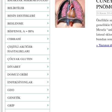
CÜNEY
BAĞIRSAK MİKROBİYOTASI
PNÖM
BELİRTİLER
24 Kasım 2014 
BESİN DESTEKLERİ
Özellikle s
BESLENME
genellikle 
Mesela “ank
BİSFENOL A = BPA
lateral skl
CERRAHİ
bundan sonr
» Yazının d
ÇEŞİTLİ AKCİĞER
HASTALIKLARI
ÇÖLYAK GLUTEN
DİYABET
DOMUZ GRİBİ
ENFEKSİYONLAR
GDO
GENETİK
GRİP