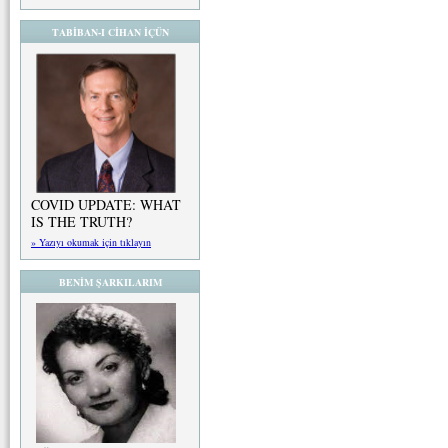
TABİBAN-I CİHAN İÇÜN
COVID UPDATE: WHAT
IS THE TRUTH?
» Yazıyı okumak için tıklayın
BENİM ŞARKILARIM