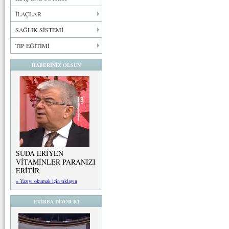
İLAÇLAR
SAĞLIK SİSTEMİ
TIP EĞİTİMİ
HABERİNİZ OLSUN
SUDA ERİYEN
VİTAMİNLER PARANIZI
ERİTİR
» Yazıyı okumak için tıklayın
ETİBBA DİYOR Kİ