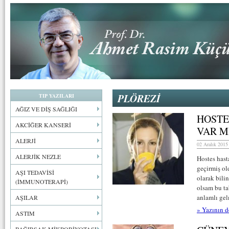
PLÖREZİ
TIP YAZILARI
AĞIZ VE DİŞ SAĞLIĞI
HOSTE
AKCİĞER KANSERİ
VAR M
ALERJİ
02 Aralık 2015
ALERJİK NEZLE
Hostes hast
geçirmiş ol
AŞI TEDAVİSİ
olarak bili
(İMMUNOTERAPİ)
olsam bu ta
anlamlı ge
AŞILAR
» Yazının d
ASTIM