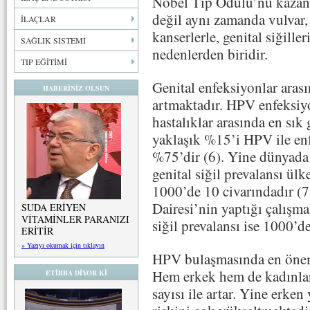
Nobel Tıp Ödülü’nü kazanm
değil aynı zamanda vulvar, 
İLAÇLAR
kanserlerle, genital siğill
SAĞLIK SİSTEMİ
nedenlerden biridir.
TIP EĞİTİMİ
Genital enfeksiyonlar ara
HABERİNİZ OLSUN
artmaktadır. HPV enfeksiyon
hastalıklar arasında en sı
yaklaşık %15’i HPV ile en
%75’dir (6). Yine dünyada 
genital siğil prevalansı ül
1000’de 10 civarındadır (7
Dairesi’nin yaptığı çalışm
SUDA ERİYEN
VİTAMİNLER PARANIZI
siğil prevalansı ise 1000’
ERİTİR
» Yazıyı okumak için tıklayın
HPV bulaşmasında en önemli
Hem erkek hem de kadınlar
ETİBBA DİYOR Kİ
sayısı ile artar. Yine erken