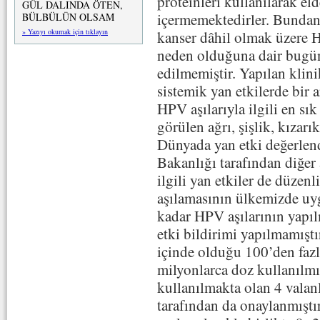
proteinleri kullanılarak e
GÜL DALINDA ÖTEN,
içermemektedirler. Bundan
BÜLBÜLÜN OLSAM
» Yazıyı okumak için tıklayın
kanser dâhil olmak üzere H
neden olduğuna dair bugüne
edilmemiştir. Yapılan klin
sistemik yan etkilerde bir a
HPV aşılarıyla ilgili en sı
görülen ağrı, şişlik, kızarı
Dünyada yan etki değerlen
Bakanlığı tarafından diğer
ilgili yan etkiler de düzen
aşılamasının ülkemizde u
kadar HPV aşılarının yapıl
etki bildirimi yapılmamışt
içinde olduğu 100’den faz
milyonlarca doz kullanılmı
kullanılmakta olan 4 valan
tarafından da onaylanmıştı