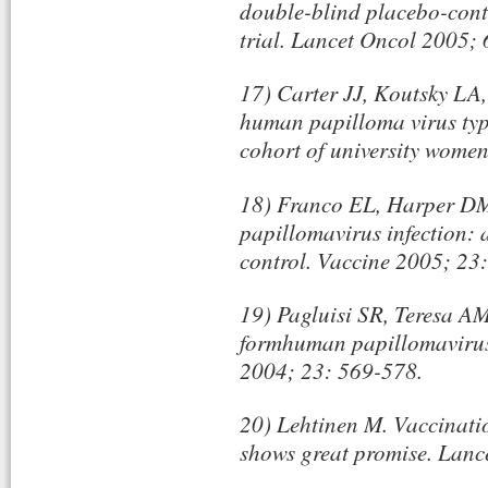
double-blind placebo-contr
trial. Lancet Oncol 2005; 
17) Carter JJ, Koutsky LA, 
human papilloma virus ty
cohort of university women
18) Franco EL, Harper DM
papillomavirus infection: 
control. Vaccine 2005; 23
19) Pagluisi SR, Teresa AM
formhuman papillomavirus 
2004; 23: 569-578.
20) Lehtinen M. Vaccinati
shows great promise. Lanc