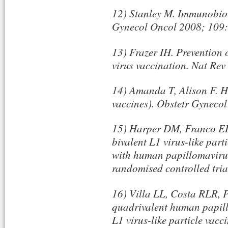
12) Stanley M. Immunobio
Gynecol Oncol 2008; 109:
13) Frazer IH. Prevention 
virus vaccination. Nat Re
14) Amanda T, Alison F. 
vaccines). Obstetr Gyneco
15) Harper DM, Franco EL, 
bivalent L1 virus-like parti
with human papillomaviru
randomised controlled tri
16) Villa LL, Costa RLR, P
quadrivalent human papill
L1 virus-like particle va