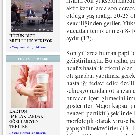
riskini çok yükseltmektedi
aktif kadınlarda son derec
olduğu yaş aralığı 20-25 o
kendiliğinden geriler. Yük
vücuttan temizlenmesi 8-14
HÜZÜN BİZE
aydır (12).
MUTLULUK VERİYOR
» Yazıyı okumak için tıklayın
Son yıllarda human papillo
geliştirilmiştir. Bu aşılar,
DERDİME BİR ÇARE
henüz hastalık etkeni olan
oluşmadan yapılması gerek
hastalığı tedavi edici özell
sekresyonunda nötralizan a
buradan içeri girmesini im
gösterirler. Majör kapsül p
KARTON
benzeri partikül) şeklinde
BARDAKLARDAKİ
morfolojik olarak virüse b
GÖRÜLMEYEN
TEHLİKE
yapışabilmektedirler (13, 
» Yazıyı okumak için tıklayın