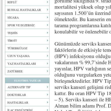
görülme sıklığında 9. sırad
REFLÜ
mortalitesi yüksek olup yıl
RUHSAL HASTALIKLAR
sayısının 1.500’ün üzerinde
SİGARA
ölmektedir. Bu kanserin en 
tarama programlarına katıl
SPOR VE EGZERSİZ
konulabilir ve önlenebilir 
TEŞHİS
TİROİT
Günümüzde serviks kanser
TÜBERKÜLOZ
faktörlerin de etkisiyle t
(HPV) infeksiyonu olduğu g
UZUN YAŞAMA
vakalarının % 99,7’sinde H
YAZ HASTALIKLARI
yayınlar, HPV varlığının se
ZATÜRREE
olduğunu vurgularken yet
birleşmektedirler. HPV Ti
ELEŞTİREL YAZILAR
serviks kanseri gelişimi ri
ALTERNATİF TIP
kattır. Bu oran HPV Tip 18
DOKTORLAR
– 5). Serviks kanseri ile H
HASTALIKLAR
Alman bilim adamı Prof. D
İLAÇ ENDÜSTRİSİ