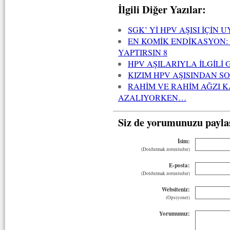
İlgili Diğer Yazılar:
SGK’ Yİ HPV AŞISI İÇİN
EN KOMİK ENDİKASYON: 
YAPTIRSIN 8
HPV AŞILARIYLA İLGİLİ
KIZIM HPV AŞISINDAN 
RAHİM VE RAHİM AĞZI K
AZALIYORKEN…
Siz de yorumunuzu payla
İsim:
(Doldurmak zorunludur)
E-posta:
(Doldurmak zorunludur)
Websiteniz:
(Opsiyonel)
Yorumunuz: