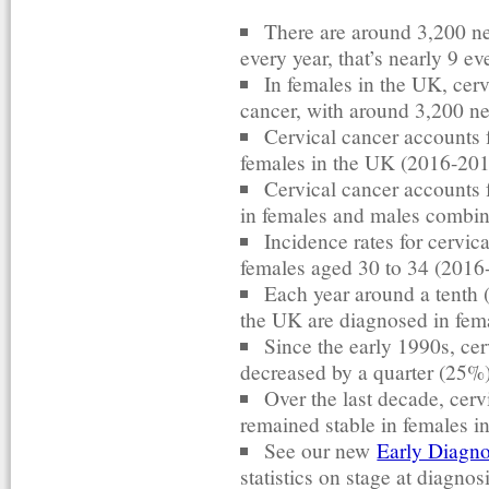
There are around 3,200 ne
every year, that’s nearly 9 e
In females in the UK, cer
cancer, with around 3,200 n
Cervical cancer accounts 
females in the UK (2016-201
Cervical cancer accounts 
in females and males combin
Incidence rates for cervic
females aged 30 to 34 (2016
Each year around a tenth (
the UK are diagnosed in fem
Since the early 1990s, cer
decreased by a quarter (25%
Over the last decade, cerv
remained stable in females i
See our new
Early Diagn
statistics on stage at diagnos