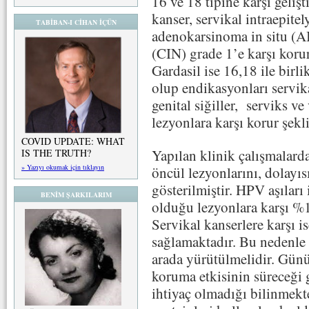
16 ve 18 tipine karşı geliş
kanser, servikal intraepite
TABİBAN-I CİHAN İÇÜN
adenokarsinoma in situ (AIS
(CIN) grade 1’e karşı korur
Gardasil ise 16,18 ile birlik
olup endikasyonları servika
genital siğiller, serviks v
lezyonlara karşı korur şekl
COVID UPDATE: WHAT
Yapılan klinik çalışmalard
IS THE TRUTH?
» Yazıyı okumak için tıklayın
öncül lezyonlarını, dolayıs
gösterilmiştir. HPV aşıları
BENİM ŞARKILARIM
olduğu lezyonlara karşı %1
Servikal kanserlere karşı 
sağlamaktadır. Bu nedenle 
arada yürütülmelidir. Gün
koruma etkisinin süreceği 
ihtiyaç olmadığı bilinmekt