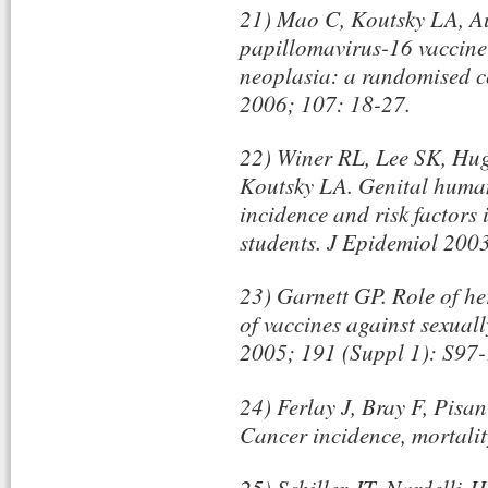
21) Mao C, Koutsky LA, Aul
papillomavirus-16 vaccine t
neoplasia: a randomised co
2006; 107: 18-27.
22) Winer RL, Lee SK, Hu
Koutsky LA. Genital human
incidence and risk factors 
students. J Epidemiol 200
23) Garnett GP. Role of he
of vaccines against sexuall
2005; 191 (Suppl 1): S97-
24) Ferlay J, Bray F, Pi
Cancer incidence, mortali