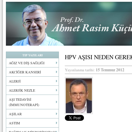
TIP YAZILARI
HPV AŞISI NEDEN GERE
AĞIZ VE DİŞ SAĞLIĞI
15 Temmuz 2012
Yayınlanma tarihi:
AKCİĞER KANSERİ
ALERJİ
ALERJİK NEZLE
AŞI TEDAVİSİ
(İMMUNOTERAPİ)
AŞILAR
ASTIM