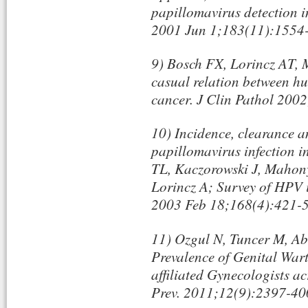
papillomavirus detection i
2001 Jun 1;183(11):1554
9) Bosch FX, Lorincz AT, 
casual relation between h
cancer. J Clin Pathol 200
10) Incidence, clearance 
papillomavirus infection i
TL, Kaczorowski J, Mahony
Lorincz A; Survey of HPV
2003 Feb 18;168(4):421-5
11) Ozgul N, Tuncer M, Ab
Prevalence of Genital Wa
affiliated Gynecologists a
Prev. 2011;12(9):2397-40