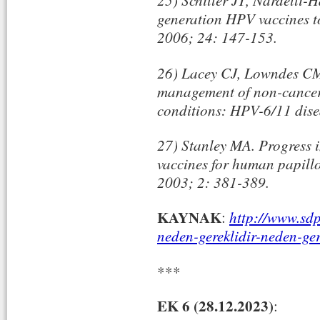
25) Schiller JT, Nardelli-
generation HPV vaccines to
2006; 24: 147-153.
26) Lacey CJ, Lowndes CM
management of non-cance
conditions: HPV-6/11 dise
27) Stanley MA. Progress i
vaccines for human papill
2003; 2: 381-389.
KAYNAK
:
http://www.sd
neden-gereklidir-neden-ger
***
EK 6 (28.12.2023)
: