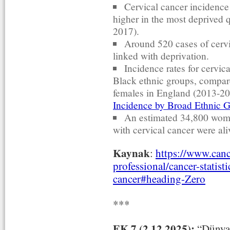
Cervical cancer incidence
higher in the most deprived 
2017).
Around 520 cases of cervi
linked with deprivation.
Incidence rates for cervic
Black ethnic groups, compare
females in England (2013-20
Incidence by Broad Ethnic 
An estimated 34,800 wom
with cervical cancer were ali
Kaynak
:
https://www.canc
professional/cancer-statisti
cancer#heading-Zero
***
EK 7 (2.12.2025):
“Dünyan