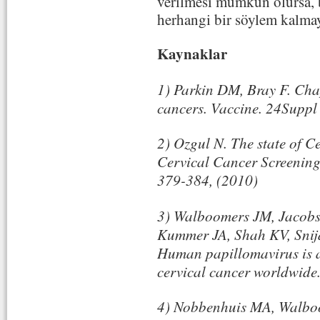
verilmesi mümkün olursa, b
herhangi bir söylem kalmay
Kaynaklar
1) Parkin DM, Bray F. Cha
cancers. Vaccine. 24Suppl
2) Ozgul N. The state of C
Cervical Cancer Screening
379-384, (2010)
3) Walboomers JM, Jacob
Kummer JA, Shah KV, Snijde
Human papillomavirus is a
cervical cancer worldwide
4) Nobbenhuis MA, Walboo