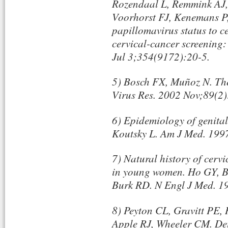
Rozendaal L, Remmink AJ,
Voorhorst FJ, Kenemans P,
papillomavirus status to c
cervical-cancer screening:
Jul 3;354(9172):20-5.
5) Bosch FX, Muñoz N. The 
Virus Res. 2002 Nov;89(2)
6) Epidemiology of genita
Koutsky L. Am J Med. 199
7) Natural history of cerv
in young women. Ho GY, B
Burk RD. N Engl J Med. 1
8) Peyton CL, Gravitt PE
Apple RJ, Wheeler CM. De