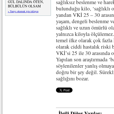
sağlıksız beslenme ve harek
GÜL DALINDA ÖTEN,
BÜLBÜLÜN OLSAM
bulunduğu kilo, ‘sağlıklı 
» Yazıyı okumak için tıklayın
yandan VKİ 25 – 30 arasında
yaşam, dengeli beslenme v
sağlıklı ve uzun ömürlü ol
yalnızca kiloyla ölçülemez
temel ilke olarak çok fazla
olarak ciddi hastalık riski
VKİ’si 25 ile 30 arasında ol
Yapılan son araştırmada ‘ba
söylenilenler yanlış olmaya
doğru bir şey değil. Sürek
sağlığını bozar.
İlgili Diğer Yazılar: