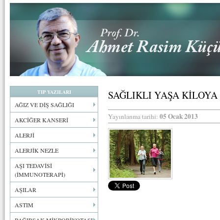
TIP YAZILARI
SAĞLIKLI YAŞA KİLOYA
AĞIZ VE DİŞ SAĞLIĞI
05 Ocak 2013
Yayınlanma tarihi:
AKCİĞER KANSERİ
ALERJİ
ALERJİK NEZLE
AŞI TEDAVİSİ
(İMMUNOTERAPİ)
AŞILAR
ASTIM