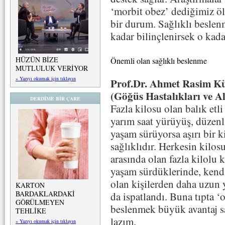
‘morbit obez’ dediğimiz ö
bir durum. Sağlıklı beslen
kadar bilinçlenirsek o kadar
HÜZÜN BİZE
Önemli olan sağlıklı beslenme
MUTLULUK VERİYOR
» Yazıyı okumak için tıklayın
Prof.Dr. Ahmet Rasim K
(Göğüs Hastalıkları ve A
DERDİME BİR ÇARE
Fazla kilosu olan balık etli
yarım saat yürüyüş, düzenl
yaşam sürüyorsa aşırı bir k
sağlıklıdır. Herkesin kilos
arasında olan fazla kilolu ki
yaşam sürdüklerinde, kendi
olan kişilerden daha uzun y
KARTON
BARDAKLARDAKİ
da ispatlandı. Buna tıpta ‘
GÖRÜLMEYEN
beslenmek büyük avantaj s
TEHLİKE
lazım.
» Yazıyı okumak için tıklayın