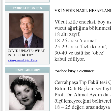
TABİBAN-I CİHAN İÇÜN
VKİ NEDİR NASIL HESAPLAN
Vücut kitle endeksi, boy 
vücut ağırlığına bölünmesi
18 altı zayıf,
18-25 arası ‘normal’,
25-29 arası ‘fazla kilolu’,
COVID UPDATE: WHAT
30-40 ve üstü ise ‘obez’
IS THE TRUTH?
kabul ediliyor.
» Yazıyı okumak için tıklayın
‘Sadece kiloyla ölçülmez’
BENİM ŞARKILARIM
Cerrahpaşa Tıp Fakültesi
Bilim Dalı Başkanı ve Taş 
Prof. Dr. Ahmet Aydın da s
ölçülemeyeceğini belirtere
18 – 25 değeri arasındaysa 