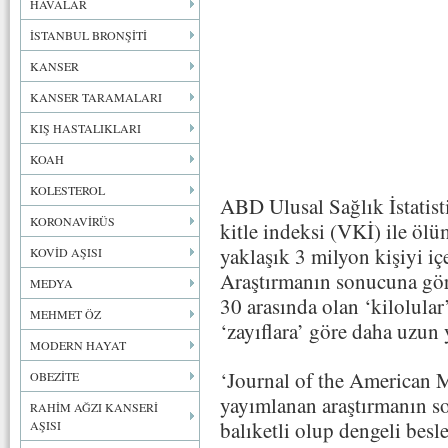
HAVALAR
İSTANBUL BRONŞİTİ
KANSER
KANSER TARAMALARI
KIŞ HASTALIKLARI
KOAH
KOLESTEROL
ABD Ulusal Sağlık İstatist
KORONAVİRÜS
kitle indeksi (VKİ) ile ölü
yaklaşık 3 milyon kişiyi iç
KOVİD AŞISI
Araştırmanın sonucuna göre
MEDYA
30 arasında olan ‘kilolular
MEHMET ÖZ
‘zayıflara’ göre daha uzun 
MODERN HAYAT
‘Journal of the American M
OBEZİTE
yayımlanan araştırmanın s
RAHİM AĞZI KANSERİ
balıketli olup dengeli besle
AŞISI