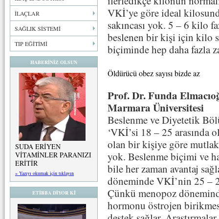
ilerledikçe kilonun normali
VKİ’ye göre ideal kilosund
İLAÇLAR
sakıncası yok. 5 – 6 kilo f
SAĞLIK SİSTEMİ
beslenen bir kişi için kilo
TIP EĞİTİMİ
biçiminde hep daha fazla z
HABERİNİZ OLSUN
Öldürücü obez sayısı bizde az
Prof. Dr. Funda Elmacıo
Marmara Üniversitesi
Beslenme ve Diyetetik Bö
‘VKİ’si 18 – 25 arasında ol
olan bir kişiye göre mutlak
SUDA ERİYEN
yok. Beslenme biçimi ve ha
VİTAMİNLER PARANIZI
ERİTİR
bile her zaman avantaj sağ
» Yazıyı okumak için tıklayın
döneminde VKİ’nin 25 – 27
Çünkü menopoz döneminde 
ETİBBA DİYOR Kİ
hormonu östrojen birikmes
destek sağlar. Araştırmalar