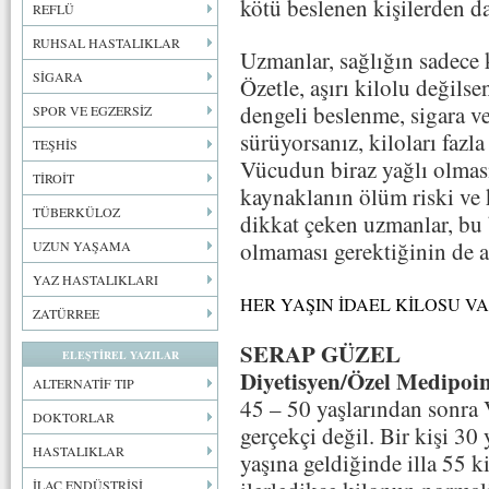
kötü beslenen kişilerden d
REFLÜ
RUHSAL HASTALIKLAR
Uzmanlar, sağlığın sadece 
SİGARA
Özetle, aşırı kilolu değils
dengeli beslenme, sigara v
SPOR VE EGZERSİZ
sürüyorsanız, kiloları fazl
TEŞHİS
Vücudun biraz yağlı olmas
TİROİT
kaynaklanın ölüm riski ve k
TÜBERKÜLOZ
dikkat çeken uzmanlar, bu 
olmaması gerektiğinin de al
UZUN YAŞAMA
YAZ HASTALIKLARI
HER YAŞIN İDAEL KİLOSU V
ZATÜRREE
SERAP GÜZEL
ELEŞTİREL YAZILAR
Diyetisyen/Özel Medipoi
ALTERNATİF TIP
45 – 50 yaşlarından sonra 
DOKTORLAR
gerçekçi değil. Bir kişi 30
HASTALIKLAR
yaşına geldiğinde illa 55 k
İLAÇ ENDÜSTRİSİ