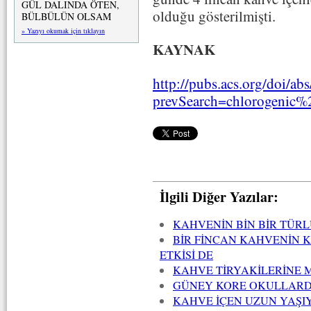
GÜL DALINDA ÖTEN,
olduğu gösterilmişti.
BÜLBÜLÜN OLSAM
» Yazıyı okumak için tıklayın
KAYNAK
http://pubs.acs.org/doi/a
prevSearch=chlorogenic%
İlgili Diğer Yazılar:
KAHVENİN BİN BİR TÜRL
BİR FİNCAN KAHVENİN KI
ETKİSİ DE
KAHVE TİRYAKİLERİNE 
GÜNEY KORE OKULLARD
KAHVE İÇEN UZUN YAŞI