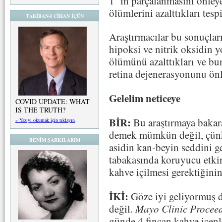
1’ in parçalanmasını önley
ölümlerini azalttıkları tespi
TABİBAN-I CİHAN İÇÜN
Araştırmacılar bu sonuçları
hipoksi ve nitrik oksidin y
ölümünü azalttıkları ve bu
retina dejenerasyonunu önl
Gelelim neticeye
COVID UPDATE: WHAT
IS THE TRUTH?
BİR:
Bu araştırmaya bakar
» Yazıyı okumak için tıklayın
demek mümkün değil, çünk
BENİM ŞARKILARIM
asidin kan-beyin seddini g
tabakasında koruyucu etkin
kahve içilmesi gerektiğinin
İKİ:
Göze iyi geliyormuş d
değil.
Mayo Clinic Procee
günde 4 fincan kahve içen