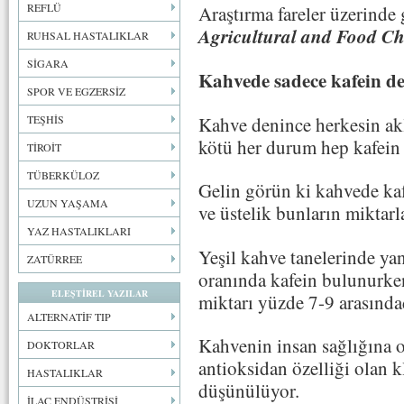
REFLÜ
Araştırma fareler üzerinde 
Agricultural and Food Ch
RUHSAL HASTALIKLAR
SİGARA
Kahvede sadece kafein de
SPOR VE EGZERSİZ
Kahve denince herkesin ak
TEŞHİS
kötü her durum hep kafein 
TİROİT
TÜBERKÜLOZ
Gelin görün ki kahvede ka
UZUN YAŞAMA
ve üstelik bunların miktarl
YAZ HASTALIKLARI
Yeşil kahve tanelerinde y
ZATÜRREE
oranında kafein bulunurke
ELEŞTİREL YAZILAR
miktarı yüzde 7-9 arasında
ALTERNATİF TIP
Kahvenin insan sağlığına 
DOKTORLAR
antioksidan özelliği olan 
HASTALIKLAR
düşünülüyor.
İLAÇ ENDÜSTRİSİ