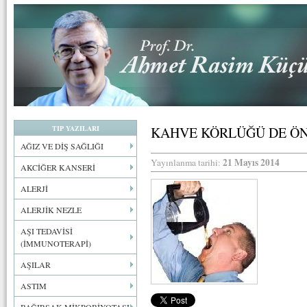
TIP YAZILARI
KAHVE KÖRLÜĞÜ DE ÖN
AĞIZ VE DİŞ SAĞLIĞI
21 Mayıs 2014
Yayınlanma tarihi:
AKCİĞER KANSERİ
ALERJİ
ALERJİK NEZLE
AŞI TEDAVİSİ
(İMMUNOTERAPİ)
AŞILAR
ASTIM