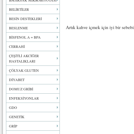
BAĞIRSAK MİKROBİYOTASI
BELİRTİLER
BESİN DESTEKLERİ
Artık kahve içmek için iyi bir sebebi
BESLENME
BİSFENOL A = BPA
CERRAHİ
ÇEŞİTLİ AKCİĞER
HASTALIKLARI
ÇÖLYAK GLUTEN
DİYABET
DOMUZ GRİBİ
ENFEKSİYONLAR
GDO
GENETİK
GRİP