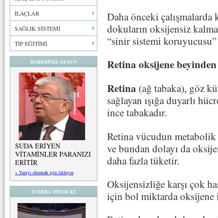
İLAÇLAR
Daha önceki çalışmalarda k
dokuların oksijensiz kalma
SAĞLIK SİSTEMİ
“sinir sistemi koruyucusu”
TIP EĞİTİMİ
Retina oksijene beyinden 
HABERİNİZ OLSUN
Retina
(ağ tabaka), göz k
sağlayan ışığa duyarlı hücr
ince tabakadır.
Retina vücudun metabolik o
SUDA ERİYEN
ve bundan dolayı da oksije
VİTAMİNLER PARANIZI
daha fazla tüketir.
ERİTİR
» Yazıyı okumak için tıklayın
Oksijensizliğe karşı çok has
ETİBBA DİYOR Kİ
için bol miktarda oksijene 