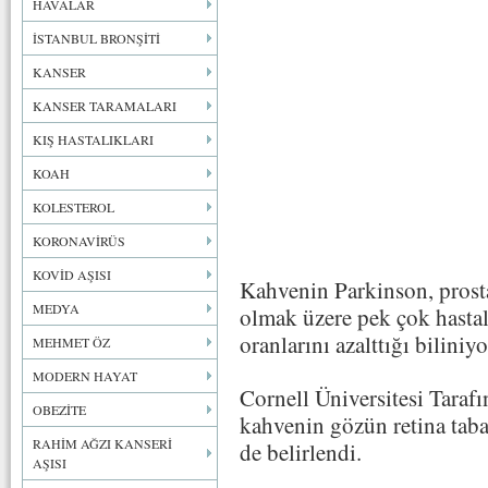
HAVALAR
İSTANBUL BRONŞİTİ
KANSER
KANSER TARAMALARI
KIŞ HASTALIKLARI
KOAH
KOLESTEROL
KORONAVİRÜS
KOVİD AŞISI
Kahvenin Parkinson, prosta
MEDYA
olmak üzere pek çok hastal
oranlarını azalttığı biliniyo
MEHMET ÖZ
MODERN HAYAT
Cornell Üniversitesi Tarafı
OBEZİTE
kahvenin gözün retina tab
RAHİM AĞZI KANSERİ
de belirlendi.
AŞISI