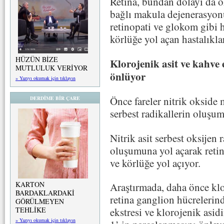
Retina, bundan dolayı da o
bağlı makula dejenerasyonu 
retinopati ve glokom gibi
körlüğe yol açan hastalıklar
HÜZÜN BİZE
Klorojenik asit ve kahve
MUTLULUK VERİYOR
önlüyor
» Yazıyı okumak için tıklayın
Önce fareler nitrik okside 
DERDİME BİR ÇARE
serbest radikallerin oluşu
Nitrik asit serbest oksijen r
oluşumuna yol açarak retin
ve körlüğe yol açıyor.
KARTON
Araştırmada, daha önce klo
BARDAKLARDAKİ
retina ganglion hücrelerin
GÖRÜLMEYEN
TEHLİKE
ekstresi ve klorojenik asid
» Yazıyı okumak için tıklayın