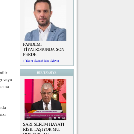
PANDEMİ
TİYATROSUNDA SON
PERDE
» Yazıyı okumak için tıklayın
ilir
BİR TAVSİYE
ığı veya
asına
unda
mizi
SARI SERUM HAYATİ
RİSK TAŞIYOR MU,