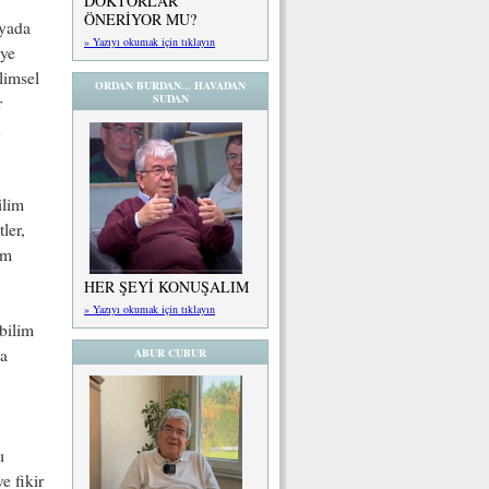
DOKTORLAR
ÖNERİYOR MU?
nyada
» Yazıyı okumak için tıklayın
aye
limsel
ORDAN BURDAN... HAVADAN
SUDAN
r
n
r.
ilim
ler,
im
HER ŞEYİ KONUŞALIM
» Yazıyı okumak için tıklayın
bilim
da
ABUR CUBUR
ı
e fikir