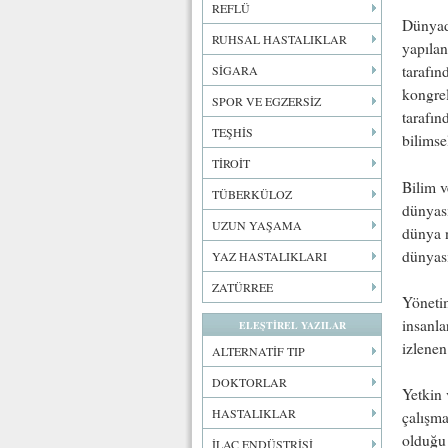
REFLÜ
Dünyada
RUHSAL HASTALIKLAR
yapılan
tarafın
SİGARA
kongrel
SPOR VE EGZERSİZ
tarafın
TEŞHİS
bilimse
TİROİT
Bilim v
TÜBERKÜLOZ
dünyası
UZUN YAŞAMA
dünya n
dünyası
YAZ HASTALIKLARI
ZATÜRREE
Yönetim
insanla
ELEŞTİREL YAZILAR
izlenen
ALTERNATİF TIP
DOKTORLAR
Yetkin 
HASTALIKLAR
çalışma
olduğu 
İLAÇ ENDÜSTRİSİ