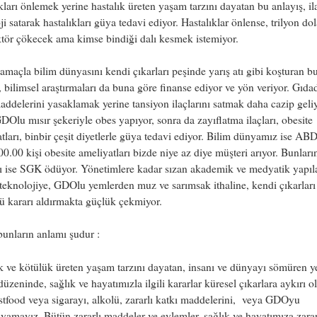
kları önlemek yerine hastalık üreten yaşam tarzını dayatan bu anlayış, il
ji satarak hastalıkları güya tedavi ediyor. Hastalıklar önlense, trilyon dol
ktör çökecek ama kimse bindiği dalı kesmek istemiyor.
 amaçla bilim dünyasını kendi çıkarları peşinde yarış atı gibi koşturan b
, bilimsel araştırmaları da buna göre finanse ediyor ve yön veriyor. Gıda
addelerini yasaklamak yerine tansiyon ilaçlarını satmak daha cazip geliy
Olu mısır şekeriyle obes yapıyor, sonra da zayıflatma ilaçları, obesite
tları, binbir çeşit diyetlerle güya tedavi ediyor. Bilim dünyamız ise AB
00.00 kişi obesite ameliyatları bizde niye az diye müşteri arıyor. Bunları
ı ise SGK ödüyor. Yönetimlere kadar sızan akademik ve medyatik yapıla
 teknolojiye, GDOlu yemlerden muz ve sarımsak ithaline, kendi çıkarları 
lü kararı aldırmakta güçlük çekmiyor.
bunların anlamı şudur :
k ve kötülük üreten yaşam tarzını dayatan, insanı ve dünyayı sömüren y
üzeninde, sağlık ve hayatımızla ilgili kararlar küresel çıkarlara aykırı 
stfood veya sigarayı, alkolü, zararlı katkı maddelerini, veya GDOyu
yamayız. Bütün zararlı maddeler ve eylemler, sağlık ve hayatımıza zarar