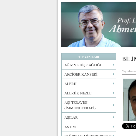
TIP YAZILARI
BİLİ
AĞIZ VE DİŞ SAĞLIĞI
Yayınlanma
AKCİĞER KANSERİ
ALERJİ
ALERJİK NEZLE
AŞI TEDAVİSİ
(İMMUNOTERAPİ)
AŞILAR
ASTIM