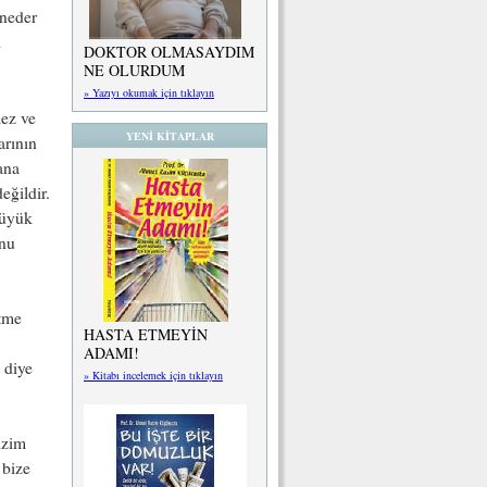
nneder
ı
DOKTOR OLMASAYDIM
NE OLURDUM
» Yazıyı okumak için tıklayın
mez ve
YENİ KİTAPLAR
arının
ana
eğildir.
büyük
unu
etme
HASTA ETMEYİN
ADAMI!
 diye
» Kitabı incelemek için tıklayın
izim
 bize