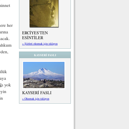
minnet
ere her
arına
ERCİYES'TEN
ESİNTİLER
lacak.
» Şiirleri okumak için tıklayın
 mahkum
eden,
KAYSERİ FASLI
ülük
yaya
ğı yok
eyin
KAYSERİ FASLI
in
» Okumak için tıklayın