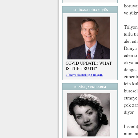
koruyan
TABİBAN-I CİHAN İÇÜN
ve şükr
Trilyon
türlü b
alet ed
Dünya n
eden sö
okyanus
COVID UPDATE: WHAT
IS THE TRUTH?
dengesi
» Yazıyı okumak için tıklayın
etmenin
için ku
BENİM ŞARKILARIM
küresel
etmeye 
çok zar
diyor.
İnsanlı
numaras