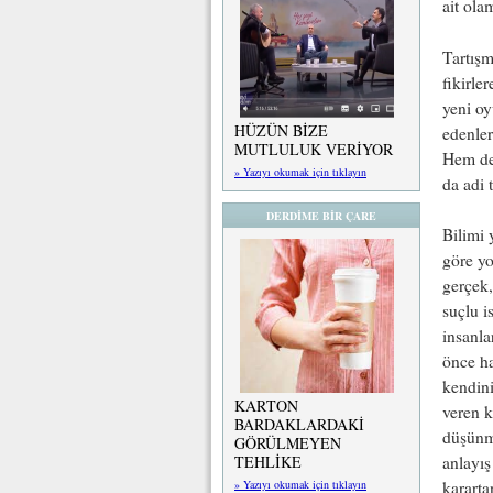
ait ola
Tartışm
fikirle
yeni oy
HÜZÜN BİZE
edenler
MUTLULUK VERİYOR
Hem de 
» Yazıyı okumak için tıklayın
da adi 
DERDİME BİR ÇARE
Bilimi 
göre yo
gerçek,
suçlu i
insanla
önce ha
kendini
KARTON
veren k
BARDAKLARDAKİ
düşünm
GÖRÜLMEYEN
anlayış
TEHLİKE
kararta
» Yazıyı okumak için tıklayın