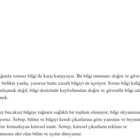
ağında sonsuz bilgi ile karşı karşıyayız. Bu bilgi ummanı; doğru ve güven
 birlikte yanlış, yararsız hatta zararlı bilgiyi de içeriyor. Sorun bilgi kıtl
 ulaşmak değil, bilgi denizinde kaybolmadan doğru ve güvenilir bilgi ad
lmek.
z bucaksız bilgiye rağmen sağlıklı bir toplum olamıyor, bilgi okyanus
oruz. Sebep, bilimi ve bilgiyi kendi çıkarlarına göre yansıtan ve beyni
re formatlayan küresel irade. Sebep, küresel çıkarların reklam ve
masına alet olan bilim ve aydın dünyamız.