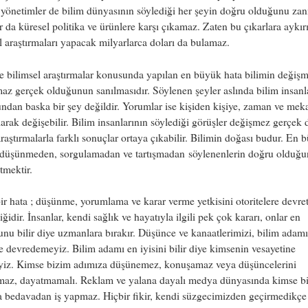
 yönetimler de bilim dünyasının söylediği her şeyin doğru olduğunu za
r da küresel politika ve ürünlere karşı çıkamaz. Zaten bu çıkarlara aykır
l araştırmaları yapacak milyarlarca doları da bulamaz.
e bilimsel araştırmalar konusunda yapılan en büyük hata bilimin değiş
lmaz gerçek olduğunun sanılmasıdır. Söylenen şeyler aslında bilim insanl
dan baska bir şey değildir. Yorumlar ise kişiden kişiye, zaman ve mek
larak değişebilir. Bilim insanlarının söylediği görüşler değişmez gerçek d
araştırmalarla farklı sonuçlar ortaya çıkabilir. Bilimin doğası budur. En 
, düşünmeden, sorgulamadan ve tartışmadan söylenenlerin doğru olduğ
tmektir.
ir hata ; düşünme, yorumlama ve karar verme yetkisini otoritelere devr
iğidir. İnsanlar, kendi sağlık ve hayatıyla ilgili pek çok kararı, onlar en
nu bilir diye uzmanlara bırakır. Düşünce ve kanaatlerimizi, bilim adamı
 devredemeyiz. Bilim adamı en iyisini bilir diye kimsenin vesayetine
yiz. Kimse bizim adımıza düşünemez, konuşamaz veya düşüncelerini
maz, dayatmamalı. Reklam ve yalana dayalı medya dünyasında kimse b
 bedavadan iş yapmaz. Hiçbir fikir, kendi süzgecimizden geçirmedikçe