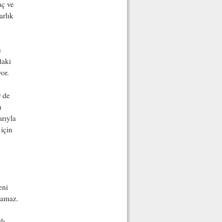
aç ve
arlık
u
daki
or.
D de
n
rıyla
için
eni
olamaz.
lı