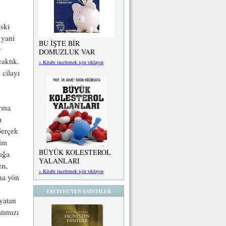
Eski
 yani
BU İŞTE BİR
r
DOMUZLUK VAR
caktık.
» Kitabı incelemek için tıklayın
 cilayı
rına
ı
Gerçek
lim
BÜYÜK KOLESTEROL
lığa
YALANLARI
en,
» Kitabı incelemek için tıklayın
ına yön
ERCİYES'TEN ESİNTİLER
yatan
tımızı
ı