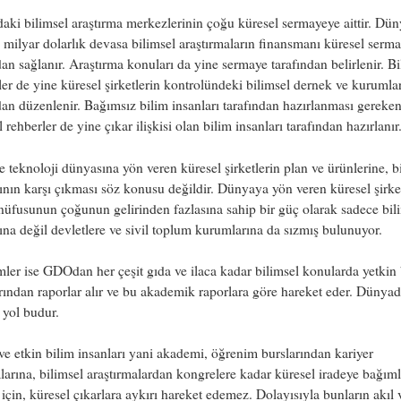
ki bilimsel araştırma merkezlerinin çoğu küresel sermayeye aittir. Dü
 milyar dolarlık devasa bilimsel araştırmaların finansmanı küresel serm
dan sağlanır. Araştırma konuları da yine sermaye tarafından belirlenir. Bi
er de yine küresel şirketlerin kontrolündeki bilimsel dernek ve kurumla
dan düzenlenir. Bağımsız bilim insanları tarafından hazırlanması gereke
l rehberler de yine çıkar ilişkisi olan bilim insanları tarafından hazırlanı
e teknoloji dünyasına yön veren küresel şirketlerin plan ve ürünlerine, b
nın karşı çıkması söz konusu değildir. Dünyaya yön veren küresel şirket
üfusunun çoğunun gelirinden fazlasına sahip bir güç olarak sadece bil
na değil devletlere ve sivil toplum kurumlarına da sızmış bulunuyor.
ler ise GDOdan her çeşit gıda ve ilaca kadar bilimsel konularda yetkin 
rından raporlar alır ve bu akademik raporlara göre hareket eder. Dünya
 yol budur.
ve etkin bilim insanları yani akademi, öğrenim burslarından kariyer
larına, bilimsel araştırmalardan kongrelere kadar küresel iradeye bağıml
için, küresel çıkarlara aykırı hareket edemez. Dolayısıyla bunların akıl v