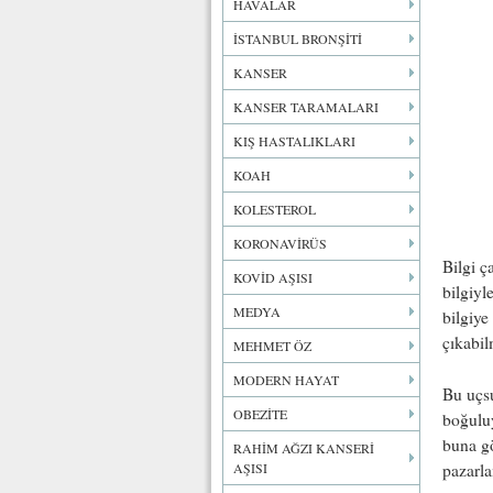
HAVALAR
İSTANBUL BRONŞİTİ
KANSER
KANSER TARAMALARI
KIŞ HASTALIKLARI
KOAH
KOLESTEROL
KORONAVİRÜS
Bilgi ç
KOVİD AŞISI
bilgiyle
MEDYA
bilgiye
çıkabi
MEHMET ÖZ
MODERN HAYAT
Bu uçsu
OBEZİTE
boğuluy
buna gö
RAHİM AĞZI KANSERİ
pazarla
AŞISI