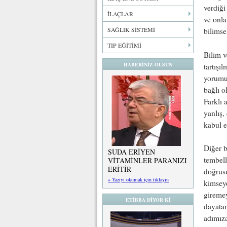
verdiği
İLAÇLAR
ve onla
SAĞLIK SİSTEMİ
bilimse
TIP EĞİTİMİ
Bilim v
HABERİNİZ OLSUN
tartışı
yorumun
bağlı o
Farklı 
yanlış
kabul e
Diğer b
SUDA ERİYEN
tembell
VİTAMİNLER PARANIZI
ERİTİR
doğrusu
» Yazıyı okumak için tıklayın
kimseye
gireme
ETİBBA DİYOR Kİ
dayata
adımıza