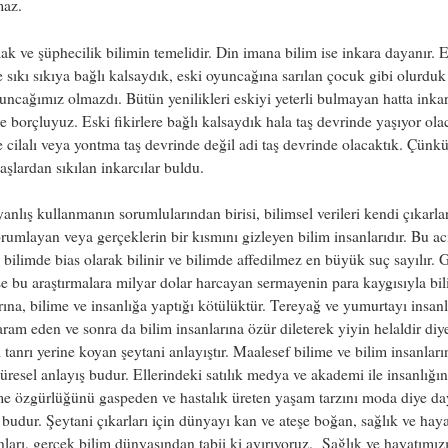
maz.
ak ve şüphecilik bilimin temelidir. Din imana bilim ise inkara dayanır. 
re sıkı sıkıya bağlı kalsaydık, eski oyuncağına sarılan çocuk gibi olurduk
uncağımız olmazdı. Bütün yenilikleri eskiyi yeterli bulmayan hatta inka
e borçluyuz. Eski fikirlere bağlı kalsaydık hala taş devrinde yaşıyor ola
cilalı veya yontma taş devrinde değil adi taş devrinde olacaktık. Çünkü
taşlardan sıkılan inkarcılar buldu.
yanlış kullanmanın sorumlularından birisi, bilimsel verileri kendi çıkarla
rumlayan veya gerçeklerin bir kısmını gizleyen bilim insanlarıdır. Bu ac
 bilimde bias olarak bilinir ve bilimde affedilmez en büyük suç sayılır. 
se bu araştırmalara milyar dolar harcayan sermayenin para kaygısıyla bi
rına, bilime ve insanlığa yaptığı kötülüktür. Tereyağ ve yumurtayı insan
ram eden ve sonra da bilim insanlarına özür dileterek yiyin helaldir diy
 tanrı yerine koyan şeytani anlayıştır. Maalesef bilime ve bilim insanlar
üresel anlayış budur. Ellerindeki satılık medya ve akademi ile insanlığın
e özgürlüğünü gaspeden ve hastalık üreten yaşam tarzını moda diye da
 budur. Şeytani çıkarları için dünyayı kan ve ateşe boğan, sağlık ve haya
nları, gerçek bilim dünyasından tabii ki ayırıyoruz. Sağlık ve hayatımız