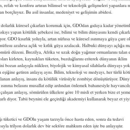
, refah ve konforu artıran bilimsel ve teknolojik gelişmeleri yapanlara 
an borçluyuz. Bu asil insanlar, medeniyet ve gelişimin abidesi.
 dolarlık küresel çıkarları korumak için, GDOdan gıdaya kadar yönetiml
askıyı yapan kötülük şebekesi ise, bilimi ve bilim dünyasını kendi çıkarl
iyor. GDO kısırlık yoluyla, artan nüfusa ve küresel ısınmaya güya çare o
üfusu azalırsa açlık ve kıtlık güya azalacak. Halbuki dünyayı açlığa
mürü düzeni. Brezilya, Afrika ve uzak doğu yağmur ormanlarını talan 
ları kirleten, kaynakları tüketen, buzdağlarını eriterek dünyanın iklim
ni bozan anlayışla nükleer, biyolojik ve kimyasal silahlarla dünyayı yok
 eşiğine getiren anlayış aynı. Bilim, teknoloji ve medyayı, her türlü köt
llanan anlayış, insanı da kötülük virüsüyle zombiye dönüştürüyor. Dün
 ısınma belasını musallat edip ardından önlemek bahanesiyle hayvancılı
çalışan anlayış, sömürülen ülkelere göre 10 misli et yerken bize et yem
arlı diyor. Tabii beynini ele geçirdiği akademiyi kullanarak beyaz et yiy
ğı tüketici ve GDOlu yaşam tarzıyla önce hasta eden, sonra da tedavi
ıyla trilyon dolarlık dev bir sektöre mahkum eden işte bu anlayıştır.