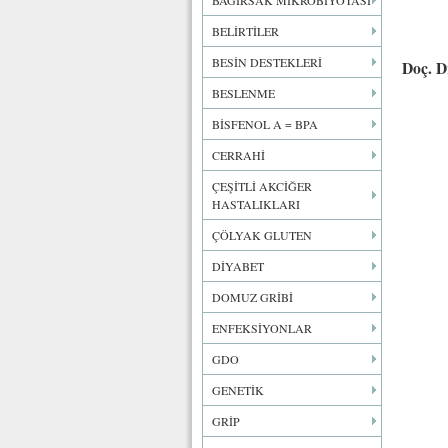
BAĞIRSAK MİKROBİYOTASI
BELİRTİLER
BESİN DESTEKLERİ
Doç. D
BESLENME
BİSFENOL A = BPA
CERRAHİ
ÇEŞİTLİ AKCİĞER
HASTALIKLARI
ÇÖLYAK GLUTEN
DİYABET
DOMUZ GRİBİ
ENFEKSİYONLAR
GDO
GENETİK
GRİP