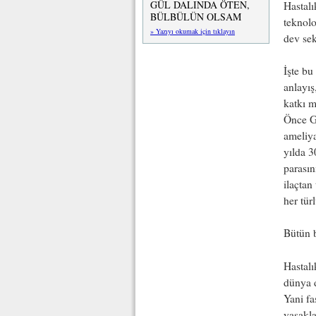
GÜL DALINDA ÖTEN,
Hastalı
BÜLBÜLÜN OLSAM
teknolo
» Yazıyı okumak için tıklayın
dev se
İşte bu
anlayış
katkı m
Önce GD
ameliya
yılda 3
parasın
ilaçtan
her tür
Bütün 
Hastalı
dünya d
Yani fa
yasakla