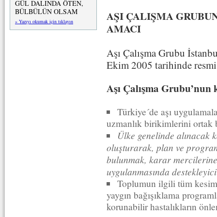
GÜL DALINDA ÖTEN,
BÜLBÜLÜN OLSAM
AŞI ÇALIŞMA GRUBU
» Yazıyı okumak için tıklayın
AMACI
Aşı Çalışma Grubu İstanbul
Ekim 2005 tarihinde resmi 
Aşı Çalışma Grubu’nun k
Türkiye´de aşı uygulamaları
uzmanlık birikimlerini ortak 
Ülke genelinde alınacak ka
oluşturarak, plan ve progra
bulunmak, karar mercilerine
uygulanmasında destekleyici 
Toplumun ilgili tüm kesim
yaygın bağışıklama programla
korunabilir hastalıkların ön