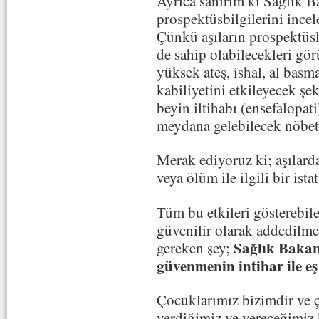
Ayrıca sanırım ki Sağlık B
prospektüsbilgilerini ince
Çünkü aşıların prospektüsle
de sahip olabilecekleri görü
yüksek ateş, ishal, al basm
kabiliyetini etkileyecek şek
beyin iltihabı (ensefalopati
meydana gelebilecek nöbetl
Merak ediyoruz ki; aşılarda
veya ölüm ile ilgili bir i
Tüm bu etkileri gösterebil
güvenilir olarak addedilme
Sağlık Bakanl
gereken şey;
güvenmenin intihar ile e
Çocuklarımız bizimdir ve 
verdiğimiz ve vereceğimiz k