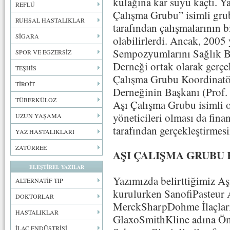
kulağına kar suyu kaçtı. Y
REFLÜ
Çalışma Grubu” isimli gru
RUHSAL HASTALIKLAR
tarafından çalışmalarının b
SİGARA
olabilirlerdi. Ancak, 2005 
Sempozyumlarını Sağlık Ba
SPOR VE EGZERSİZ
Derneği ortak olarak gerçek
TEŞHİS
Çalışma Grubu Koordinatör
TİROİT
Derneğinin Başkanı (Prof.
TÜBERKÜLOZ
Aşı Çalışma Grubu isimli o
yöneticileri olması da fina
UZUN YAŞAMA
tarafından gerçekleştirme
YAZ HASTALIKLARI
ZATÜRREE
AŞI ÇALIŞMA GRUBU
ELEŞTİREL YAZILAR
Yazımızda belirttiğimiz A
ALTERNATİF TIP
kurulurken SanofiPasteur 
DOKTORLAR
MerckSharpDohme İlaçları L
HASTALIKLAR
GlaxoSmithKline adına Öm
İLAÇ ENDÜSTRİSİ