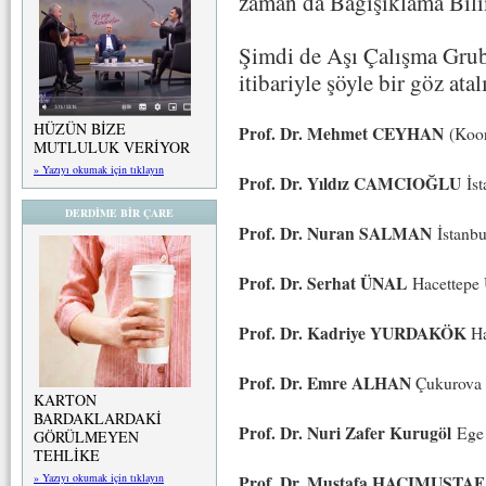
zaman da Bağışıklama Bilim
Şimdi de Aşı Çalışma Grub
itibariyle şöyle bir göz ata
HÜZÜN BİZE
Prof. Dr. Mehmet CEYHAN
(Koor
MUTLULUK VERİYOR
» Yazıyı okumak için tıklayın
Prof. Dr. Yıldız CAMCIOĞLU
İs
DERDİME BİR ÇARE
Prof. Dr. Nuran SALMAN
İstanbu
Prof. Dr. Serhat ÜNAL
Hacettepe 
Prof. Dr. Kadriye YURDAKÖK
Ha
Prof. Dr. Emre ALHAN
Çukurova 
KARTON
BARDAKLARDAKİ
Prof. Dr. Nuri Zafer Kurugöl
Ege 
GÖRÜLMEYEN
TEHLİKE
» Yazıyı okumak için tıklayın
Prof. Dr. Mustafa HACIMUST