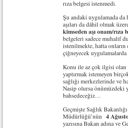
rıza belgesi istenmedi.
Şu andaki uygulamada da ha
aşıları da dâhil olmak üze
kimseden aşı onam/rıza 
belgeleri sadece muhalif du
istenilmekte, hatta onları
çiğneyecek uygulamalarda
Konu ile az çok ilgisi olan
yaptırmak istemeyen birço
sağlığı merkezlerinde ve ha
Nasip olursa önümüzdeki y
bahsedeceğiz…
Geçmişte Sağlık Bakanlığı
4 Ağust
Müdürlüğü’nün
yazısına Bakan adına ve G