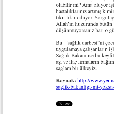
olabilir mi? Ama oluyor iş
hastalıklarınız artmış kim
tıkır tıkır ödüyor. Sorgula
Allah’ın huzurunda bütün 
düşünmüyorsanız bari o g
Bu “sağlık darbesi”ni çoc
uygulamaya çalışanların işl
Sağlık Bakanı ise bu keyfi
aşı ve ilaç firmaların bağı
sağlam bir ülkeyiz.
Kaynak:
http://www.yeni
saglik-bakanligi-mi-yoks