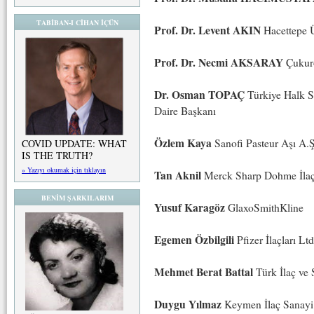
TABİBAN-I CİHAN İÇÜN
Prof. Dr. Levent AKIN
Hacettepe Ü
Prof. Dr. Necmi AKSARAY
Çukuro
Dr. Osman TOPAÇ
Türkiye Halk S
Daire Başkanı
Özlem Kaya
Sanofi Pasteur Aşı A.Ş
COVID UPDATE: WHAT
IS THE TRUTH?
» Yazıyı okumak için tıklayın
Tan Aknil
Merck Sharp Dohme İlaçla
BENİM ŞARKILARIM
Yusuf Karagöz
GlaxoSmithKline
Egemen Özbilgili
Pfizer İlaçları Ltd
Mehmet Berat Battal
Türk İlaç ve
Duygu Yılmaz
Keymen İlaç Sanayi 