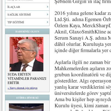
Şebnem Girgin’in ilaç firma
İLAÇLAR
2016 yılına gelene kadar za
SAĞLIK SİSTEMİ
Ltd.Şti. adına Egemen Özbi
TIP EĞİTİMİ
Özlem Kaya, MerckSharpDoh
Aknil, GlaxoSmithKline ad
HABERİNİZ OLSUN
Serum Sanayi A.Ş. adına M
dâhil olurlar. Kuruluşta yer
içinde diğer firmalarla yer d
Aşılarla ilgili ne zaman bi
Mahkemelerden aşıların zor
grubun koordinatörü ve diğ
SUDA ERİYEN
VİTAMİNLER PARANIZI
gösterdiler. Algı operasyon
ERİTİR
yanlış karar verdiklerini s
» Yazıyı okumak için tıklayın
üniversitelerde görev yaptı
Ama bu kişiler hep aynıyd
ETİBBA DİYOR Kİ
Kurulu üyesi, kimi zaman 