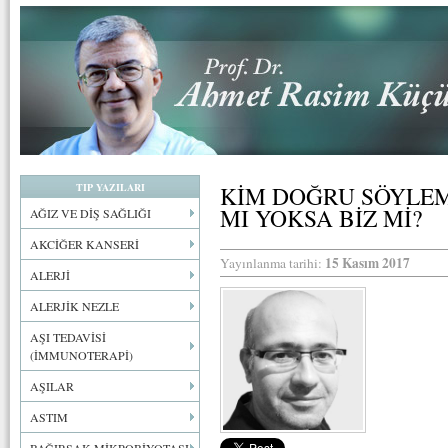
TIP YAZILARI
KİM DOĞRU SÖYLEM
MI YOKSA BİZ Mİ?
AĞIZ VE DİŞ SAĞLIĞI
AKCİĞER KANSERİ
15 Kasım 2017
Yayınlanma tarihi:
ALERJİ
ALERJİK NEZLE
AŞI TEDAVİSİ
(İMMUNOTERAPİ)
AŞILAR
ASTIM