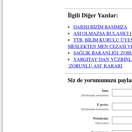
İlgili Diğer Yazılar:
DARISI BİZİM BAŞIMIZA
AŞI OLMAZSA BULAŞICI 
TTB, BİLİM KURULU ÜYES
MESLEKTEN MEN CEZASI V
SAĞLIK BAKANLIĞI: ZO
YARGITAY’DAN YÜZBİNL
‘ZORUNLU AŞI’ KARARI
Siz de yorumunuzu payla
İsim:
(Doldurmak zorunludur)
E-posta:
(Doldurmak zorunludur)
Websiteniz:
(Opsiyonel)