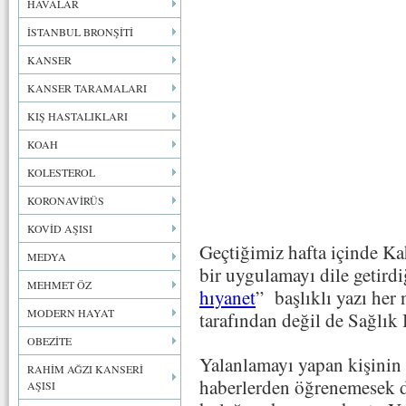
HAVALAR
İSTANBUL BRONŞİTİ
KANSER
KANSER TARAMALARI
KIŞ HASTALIKLARI
KOAH
KOLESTEROL
KORONAVİRÜS
KOVİD AŞISI
Geçtiğimiz hafta içinde K
MEDYA
bir uygulamayı dile getirdi
MEHMET ÖZ
hıyanet
” başlıklı yazı her 
MODERN HAYAT
tarafından değil de Sağlık 
OBEZİTE
Yalanlamayı yapan kişinin 
RAHİM AĞZI KANSERİ
haberlerden öğrenemesek de 
AŞISI