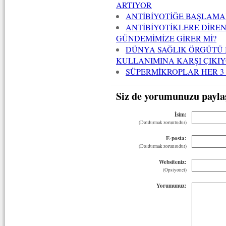
ARTIYOR
ANTİBİYOTİĞE BAŞLAMA
ANTİBİYOTİKLERE DİREN
GÜNDEMİMİZE GİRER Mİ?
DÜNYA SAĞLIK ÖRGÜTÜ 
KULLANIMINA KARŞI ÇIKI
SÜPERMİKROPLAR HER 3 
Siz de yorumunuzu payla
İsim:
(Doldurmak zorunludur)
E-posta:
(Doldurmak zorunludur)
Websiteniz:
(Opsiyonel)
Yorumunuz: