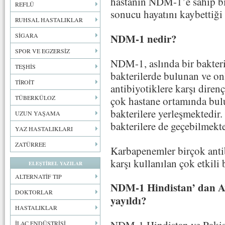
hastanın NDM-1’e sahip bir
REFLÜ
sonucu hayatını kaybettiği b
RUHSAL HASTALIKLAR
NDM-1 nedir?
SİGARA
SPOR VE EGZERSİZ
NDM-1, aslında bir bakteri 
TEŞHİS
bakterilerde bulunan ve on
TİROİT
antibiyotiklere karşı diren
TÜBERKÜLOZ
çok hastane ortamında bulu
bakterilere yerleşmektedir
UZUN YAŞAMA
bakterilere de geçebilmekte
YAZ HASTALIKLARI
ZATÜRREE
Karbapenemler birçok antib
karşı kullanılan çok etkili 
ELEŞTİREL YAZILAR
ALTERNATİF TIP
NDM-1 Hindistan’ dan Av
DOKTORLAR
yayıldı?
HASTALIKLAR
İLAÇ ENDÜSTRİSİ