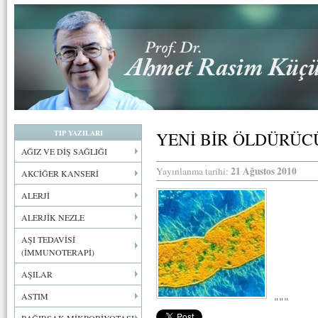
TIP YAZILARI
YENİ BİR ÖLDÜRÜC
AĞIZ VE DİŞ SAĞLIĞI
21 Ağustos 2010
Yayınlanma tarihi:
AKCİĞER KANSERİ
ALERJİ
ALERJİK NEZLE
AŞI TEDAVİSİ
(İMMUNOTERAPİ)
AŞILAR
ASTIM
"""