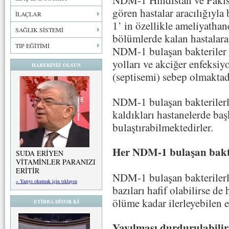
NDM-1 Hindistan ve Pakist
gören hastalar aracılığıyl
İLAÇLAR
1’ in özellikle ameliyatha
SAĞLIK SİSTEMİ
bölümlerde kalan hastalara
TIP EĞİTİMİ
NDM-1 bulaşan bakteriler c
yolları ve akciğer enfeksi
HABERİNİZ OLSUN
(septisemi) sebep olmaktadı
NDM-1 bulaşan bakterilerle
kaldıkları hastanelerde baş
bulaştırabilmektedirler.
Her NDM-1 bulaşan bakt
SUDA ERİYEN
VİTAMİNLER PARANIZI
ERİTİR
NDM-1 bulaşan bakterilerl
» Yazıyı okumak için tıklayın
bazıları hafif olabilirse d
ölüme kadar ilerleyebilen 
ETİBBA DİYOR Kİ
Yayılması durdurulabilir