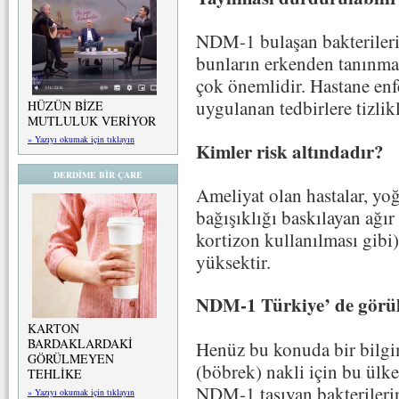
NDM-1 bulaşan bakteriler
bunların erkenden tanınmas
çok önemlidir. Hastane en
uygulanan tedbirlere tizlik
HÜZÜN BİZE
MUTLULUK VERİYOR
» Yazıyı okumak için tıklayın
Kimler risk altındadır?
DERDİME BİR ÇARE
Ameliyat olan hastalar, yo
bağışıklığı baskılayan ağır 
kortizon kullanılması gibi) 
yüksektir.
NDM-1 Türkiye’ de görü
KARTON
BARDAKLARDAKİ
Henüz bu konuda bir bilgi
GÖRÜLMEYEN
(böbrek) nakli için bu ülk
TEHLİKE
NDM-1 taşıyan bakterileri
» Yazıyı okumak için tıklayın