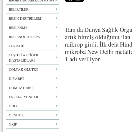
BAĞIRSAK MİKROBİYOTASI
BELİRTİLER
BESİN DESTEKLERİ
BESLENME
Tam da Dünya Sağlık Örgü
artık bitmiş olduğunu ilan 
BİSFENOL A = BPA
mikrop girdi. İlk defa Hin
CERRAHİ
mikroba New Delhi metall
ÇEŞİTLİ AKCİĞER
1 adı veriliyor.
HASTALIKLARI
ÇÖLYAK GLUTEN
DİYABET
DOMUZ GRİBİ
ENFEKSİYONLAR
GDO
GENETİK
GRİP