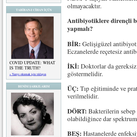
olmayacaktır.
TABİBAN-I CİHAN İÇÜN
Antibiyotiklere dirençli 
yapmalı?
BİR:
Gelişigüzel antibiyot
Eczanelerde reçetesiz antib
COVID UPDATE: WHAT
İKİ:
Doktorlar da gereksi
IS THE TRUTH?
göstermelidir.
» Yazıyı okumak için tıklayın
ÜÇ:
BENİM ŞARKILARIM
Tıp eğitiminde ve pra
verilmelidir.
DÖRT:
Bakterilerin sebep
olabildiğince dar spektruml
BEŞ:
Hastanelerde enfeksiy