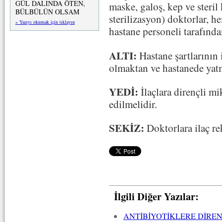
GÜL DALINDA ÖTEN,
maske, galoş, kep ve steril
BÜLBÜLÜN OLSAM
sterilizasyon) doktorlar, h
» Yazıyı okumak için tıklayın
hastane personeli tarafında
ALTI:
Hastane şartlarının 
olmaktan ve hastanede yatm
YEDİ:
İlaçlara dirençli mi
edilmelidir.
SEKİZ:
Doktorlara ilaç re
İlgili Diğer Yazılar:
ANTİBİYOTİKLERE DİRE