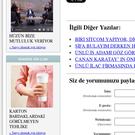
İlgili Diğer Yazılar:
HÜZÜN BİZE
BİRİ SİTCOM YAPIYOR, D
MUTLULUK VERİYOR
ŞİFA BULAYIM DERKEN 
» Yazıyı okumak için tıklayın
ÜNLÜ İŞ ADAMI GÖZ GÖ
CANAN KARATAY’ IN ÖN
DERDİME BİR ÇARE
ÜNLÜ İLAÇ FİRMASINDA
Siz de yorumunuzu payla
İsim:
(Doldurmak zorunludur)
E-posta:
KARTON
(Doldurmak zorunludur)
BARDAKLARDAKİ
Websiteniz:
GÖRÜLMEYEN
(Opsiyonel)
TEHLİKE
» Yazıyı okumak için tıklayın
Yorumunuz: