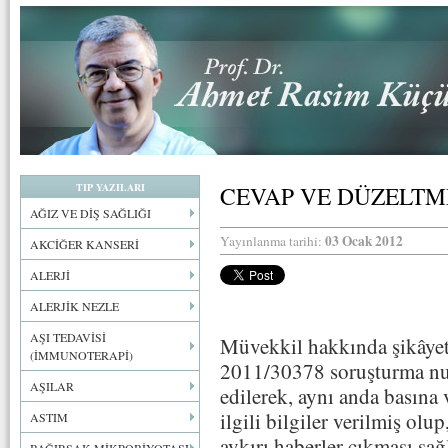
TIP YAZILARI
CEVAP VE DÜZELTM
AĞIZ VE DİŞ SAĞLIĞI
03 Ocak 2012
Yayınlanma tarihi:
AKCİĞER KANSERİ
ALERJİ
ALERJİK NEZLE
AŞI TEDAVİSİ
Müvekkil hakkında şikâyet
(İMMUNOTERAPİ)
2011/30378 soruşturma num
AŞILAR
edilerek, aynı anda basına v
ilgili bilgiler verilmiş ol
ASTIM
aykırı haberler çıkması sağ