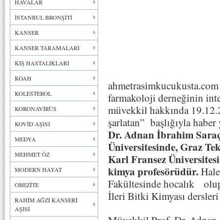
HAVALAR
İSTANBUL BRONŞİTİ
KANSER
KANSER TARAMALARI
KIŞ HASTALIKLARI
KOAH
ahmetrasimkucukusta.com a
KOLESTEROL
farmakoloji derneğinin inte
müvekkil hakkında 19.12.2
KORONAVİRÜS
şarlatan” başlığıyla haber 
KOVİD AŞISI
Dr. Adnan İbrahim Sara
MEDYA
Üniversitesinde, Graz Te
MEHMET ÖZ
Karl Fransez Üniversitesi
kimya profesörüdür.
Hale
MODERN HAYAT
Fakültesinde hocalık olup
OBEZİTE
İleri Bitki Kimyası dersler
RAHİM AĞZI KANSERİ
AŞISI
Müvekkil Prof. Dr. Adnan 