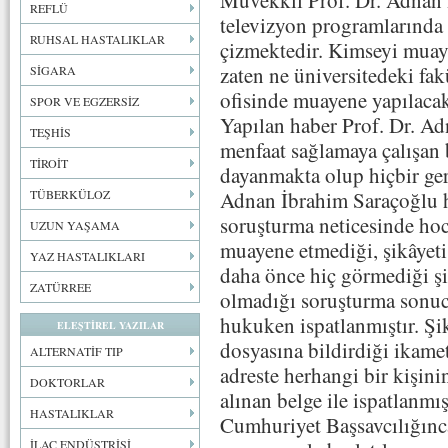
REFLÜ
televizyon programlarında
RUHSAL HASTALIKLAR
çizmektedir. Kimseyi muay
zaten ne üniversitedeki fa
SİGARA
ofisinde muayene yapılacak
SPOR VE EGZERSİZ
Yapılan haber Prof. Dr. A
TEŞHİS
menfaat sağlamaya çalışan bi
TİROİT
dayanmakta olup hiçbir ger
Adnan İbrahim Saraçoğlu h
TÜBERKÜLOZ
soruşturma neticesinde hoc
UZUN YAŞAMA
muayene etmediği, şikâyet
YAZ HASTALIKLARI
daha önce hiç görmediği şi
ZATÜRREE
olmadığı soruşturma sonucu
hukuken ispatlanmıştır. Şi
ELEŞTİREL YAZILAR
dosyasına bildirdiği ikam
ALTERNATİF TIP
adreste herhangi bir kişin
DOKTORLAR
alınan belge ile ispatlanm
HASTALIKLAR
Cumhuriyet Başsavcılığın
İLAÇ ENDÜSTRİSİ