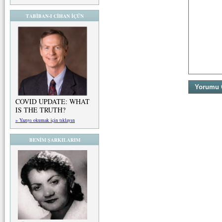
TABİBAN-I CİHAN İÇÜN
COVID UPDATE: WHAT
IS THE TRUTH?
» Yazıyı okumak için tıklayın
BENİM ŞARKILARIM