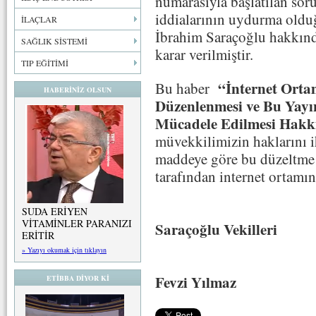
numarasıyla başlatılan so
iddialarının uydurma oldu
İLAÇLAR
İbrahim Saraçoğlu hakkınd
SAĞLIK SİSTEMİ
karar verilmiştir.
TIP EĞİTİMİ
“İnternet Orta
Bu haber
HABERİNİZ OLSUN
Düzenlenmesi ve Bu Yayın
Mücadele Edilmesi Hak
müvekkilimizin haklarını ih
maddeye göre bu düzeltme y
tarafından internet ortamı
Prof.Dr.A
SUDA ERİYEN
VİTAMİNLER PARANIZI
Saraçoğlu Vekilleri
ERİTİR
» Yazıyı okumak için tıklayın
Av. Kema
Fevzi Yılmaz
ETİBBA DİYOR Kİ