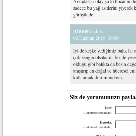
Arkadaslar olay şu ki hocanın d
sadece bu yağ asitlerini yiyerek k
görüşünde.
Ahmet
dedi ki:
02 Haziran 2019, 00:30
İyi de keşke yediğimiz balık la
çok zengin olsalar da biz de yes
olduğu gibi balıkta da besin değe
araştırıp en doğal ve hücresel em
kullanmak durumundayız
Siz de yorumunuzu payla
İsim:
(Doldurmak zorunludur)
E-posta:
(Doldurmak zorunludur)