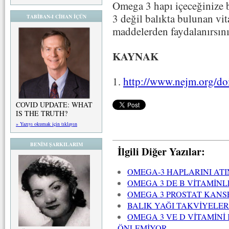
Omega 3 hapı içeceğinize 
3 değil balıkta bulunan vit
TABİBAN-I CİHAN İÇÜN
maddelerden faydalanırsını
KAYNAK
1.
http://www.nejm.org/d
COVID UPDATE: WHAT
IS THE TRUTH?
» Yazıyı okumak için tıklayın
BENİM ŞARKILARIM
İlgili Diğer Yazılar:
OMEGA-3 HAPLARINI ATIN
OMEGA 3 DE B VİTAMİNL
OMEGA 3 PROSTAT KANSE
BALIK YAĞI TAKVİYELER
OMEGA 3 VE D VİTAMİNİ
ÖNLEMİYOR