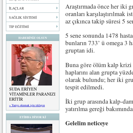
Araştırmada önce her iki gr
İLAÇLAR
oranları karşılaştırılmak 
SAĞLIK SİSTEMİ
az çıkınca takip süresi 5 se
TIP EĞİTİMİ
5 sene sonunda 1478 hastad
HABERİNİZ OLSUN
bunların 733’ ü omega 3 ha
gruptan idi.
Buna göre ölüm kalp krizi 
haplarını alan grupta yüzde
olarak bulundu; her iki grup
tespit edilmedi.
SUDA ERİYEN
VİTAMİNLER PARANIZI
ERİTİR
İki grup arasında kalp-dam
» Yazıyı okumak için tıklayın
yatırılma gereği bakımından
ETİBBA DİYOR Kİ
Gelelim neticeye