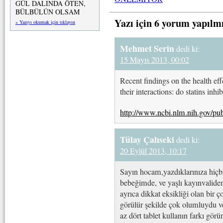
GÜL DALINDA ÖTEN,
BÜLBÜLÜN OLSAM
Yazı için 6 yorum yapılm
» Yazıyı okumak için tıklayın
Mehmet Serin
dedi ki:
15 Mayıs 2013, 00:02
Recent findings on the health eff
their interactions: do statins inh
http://www.ncbi.nlm.nih.gov/p
Tülay Çalıseki
dedi ki:
20 Eylül 2013, 10:17
Sayın hocam,yazdıklarınıza hiçb
bebeğimde, ve yaşlı kayınvalidem
ayrıca dikkat eksikliği olan bir 
görülür şekilde çok olumluydu v
az dört tablet kullanın farkı gör