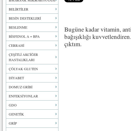
BAĞIRSAK MİKROBİYOTASI
BELİRTİLER
BESİN DESTEKLERİ
BESLENME
Bugüne kadar vitamin, ant
bağışıklığı kuvvetlendire
BİSFENOL A = BPA
çıktım.
CERRAHİ
ÇEŞİTLİ AKCİĞER
HASTALIKLARI
ÇÖLYAK GLUTEN
DİYABET
DOMUZ GRİBİ
ENFEKSİYONLAR
GDO
GENETİK
GRİP