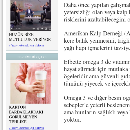
Daha önce yapılan çalışmal
yetersizliği olan veya kalp
risklerini azaltabileceğini
Amerikan Kalp Derneği (AH
HÜZÜN BİZE
kere balık yenmesini, trigli
MUTLULUK VERİYOR
» Yazıyı okumak için tıklayın
yağı hapı içmelerini tavsiy
DERDİME BİR ÇARE
Elbette omega 3 de vitaminl
hayat sürmek için mutlaka
ögeleridir ama güvenli gıd
tümünü yiyecek ve içecekler
Omega 3 ve diğer besin öge
sebeplerle yeterli beslenem
KARTON
ama bunların sağlıklı veya 
BARDAKLARDAKİ
GÖRÜLMEYEN
yoktur.
TEHLİKE
» Yazıyı okumak için tıklayın