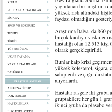
New England Journal isimli
REFLÜ
yayınlanan bir araştırma d
RUHSAL HASTALIKLAR
yüksek risk altındaki kişil
faydası olmadığını gösteriy
SİGARA
SPOR VE EGZERSİZ
Araştırma İtalya’ da 860 pr
TEŞHİS
birçok kardiyo-vasküler ri
TİROİT
hastalığı olan 12.513 kişi 
olarak gerçekleştirildi.
TÜBERKÜLOZ
UZUN YAŞAMA
Bunlar kalp krizi geçirmem
YAZ HASTALIKLARI
yüksek kolesterol, sigara, 
ZATÜRREE
sahiplerdi ve çoğu da statin
alıyorlardı.
ELEŞTİREL YAZILAR
ALTERNATİF TIP
Hastalar rasgele iki gruba 
DOKTORLAR
gruptakilere her gün 1 gra
HASTALIKLAR
ikinci gruba da plasebo ver
İLAÇ ENDÜSTRİSİ