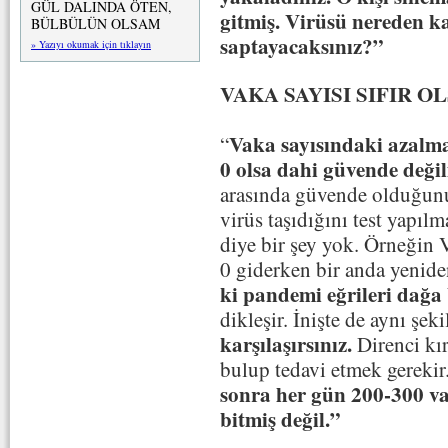
GÜL DALINDA ÖTEN,
gitmiş. Virüsü nereden ka
BÜLBÜLÜN OLSAM
saptayacaksınız?”
» Yazıyı okumak için tıklayın
VAKA SAYISI SIFIR O
Vaka sayısındaki azalma
“
0 olsa dahi güvende değil
arasında güvende olduğunu
virüs taşıdığını test yapıl
diye bir şey yok. Örneğin
0 giderken bir anda yeniden
ki pandemi eğrileri dağa
dikleşir. İnişte de aynı şek
karşılaşırsınız.
Direnci kı
bulup tedavi etmek gerekir
sonra her gün 200-300 v
bitmiş değil.”