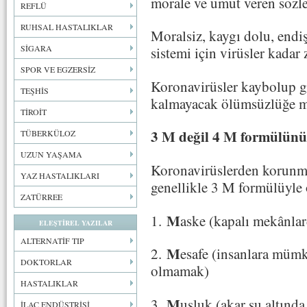
morale ve umut veren sözler
REFLÜ
RUHSAL HASTALIKLAR
Moralsiz, kaygı dolu, endi
SİGARA
sistemi için virüsler kada
SPOR VE EGZERSİZ
Koronavirüsler kaybolup git
TEŞHİS
kalmayacak ölümsüzlüğe mi
TİROİT
3 M değil 4 M formülün
TÜBERKÜLOZ
UZUN YAŞAMA
Koronavirüslerden korunmak
YAZ HASTALIKLARI
genellikle 3 M formülüyle 
ZATÜRREE
M
1.
aske (kapalı mekânlar
ELEŞTİREL YAZILAR
ALTERNATİF TIP
M
2.
esafe (insanlara müm
DOKTORLAR
olmamak)
HASTALIKLAR
M
3.
usluk (akar su altında 
İLAÇ ENDÜSTRİSİ