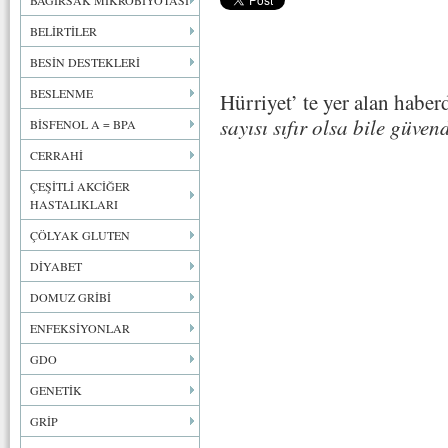
BAĞIRSAK MİKROBİYOTASI
BELİRTİLER
BESİN DESTEKLERİ
BESLENME
Hürriyet’ te yer alan habe
sayısı sıfır olsa bile güven
BİSFENOL A = BPA
CERRAHİ
ÇEŞİTLİ AKCİĞER
HASTALIKLARI
ÇÖLYAK GLUTEN
DİYABET
DOMUZ GRİBİ
ENFEKSİYONLAR
GDO
GENETİK
GRİP