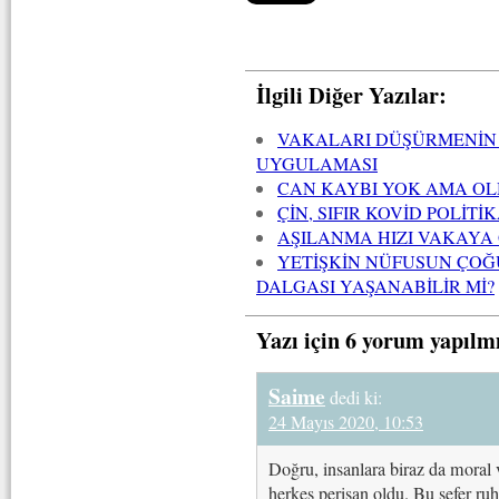
İlgili Diğer Yazılar:
VAKALARI DÜŞÜRMENİN 
UYGULAMASI
CAN KAYBI YOK AMA O
ÇİN, SIFIR KOVİD POLİ
AŞILANMA HIZI VAKAYA
YETİŞKİN NÜFUSUN ÇOĞ
DALGASI YAŞANABİLİR Mİ?
Yazı için 6 yorum yapılm
Saime
dedi ki:
24 Mayıs 2020, 10:53
Doğru, insanlara biraz da moral 
herkes perişan oldu. Bu sefer ruh