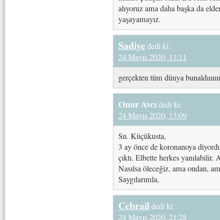
alıyoruz ama daha başka da elde
yaşayamayız.
Sadiye
dedi ki:
24 Mayıs 2020, 11:11
gerçekten tüm dünya bunaldıııııııı
Onur Avcı
dedi ki:
24 Mayıs 2020, 13:09
Sn. Küçükusta,
3 ay önce de koronanoya diyordu
çıktı. Elbette herkes yanılabilir
Nasılsa öleceğiz, ama ondan, ama
Saygılarımla,
Cebrail
dedi ki:
24 Mayıs 2020, 21:28