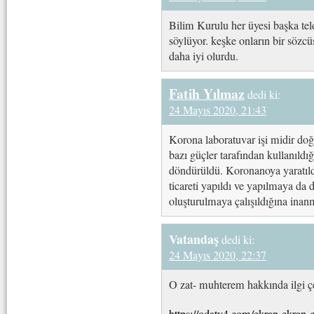
Bilim Kurulu her üyesi başka te
söylüyor. keşke onların bir sözc
daha iyi olurdu.
Fatih Yılmaz
dedi ki:
24 Mayıs 2020, 21:43
Korona laboratuvar işi midir d
bazı güçler tarafından kullanıld
döndürüldü. Koronanoya yaratıld
ticareti yapıldı ve yapılmaya da
oluşturulmaya çalışıldığına ina
Vatandaş
dedi ki:
24 Mayıs 2020, 22:37
O zat- muhterem hakkında ilgi çe
https://odatv4.com/ekran-ekran-