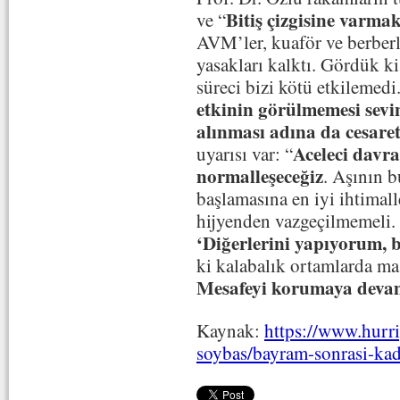
Bitiş çizgisine varmak
ve “
AVM’ler, kuaför ve berberle
yasakları kalktı. Gördük k
süreci bizi kötü etkilemedi
etkinin görülmemesi sevi
alınması adına da cesaret
Aceleci davr
uyarısı var: “
normalleşeceğiz
. Aşının 
başlamasına en iyi ihtimall
hijyenden vazgeçilmemeli.
‘Diğerlerini yapıyorum, 
ki kalabalık ortamlarda ma
Mesafeyi korumaya deva
Kaynak:
https://www.hurriy
soybas/bayram-sonrasi-ka