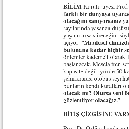
BİLİM
Kurulu üyesi Prof.
farklı bir dünyaya uyana
olacağını sanıyorsanız y
sayılarında yaşanan düşüş
yaşanmazsa süreceğini söyl
Maalesef elimizde
açıyor: “
bulunana kadar hiçbir şe
önlemler kademeli olarak, 
başlanacak. Mesela tren sef
kapasite değil, yüzde 50 kap
şehirlerarası otobüs seyah
bunların kendi kuralları o
olacak mı? Olursa yeni ö
gözlemliyor olacağız.
”
BİTİŞ ÇİZGİSİNE VA
Prof. Dr. Özlü rakamların t