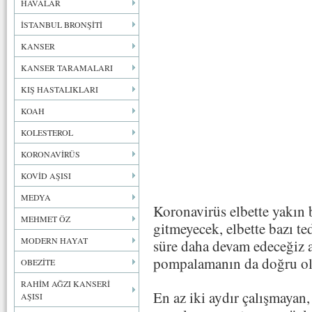
HAVALAR
İSTANBUL BRONŞİTİ
KANSER
KANSER TARAMALARI
KIŞ HASTALIKLARI
KOAH
KOLESTEROL
KORONAVİRÜS
KOVİD AŞISI
MEDYA
Koronavirüs elbette yakın 
MEHMET ÖZ
gitmeyecek, elbette bazı te
MODERN HAYAT
süre daha devam edeceğiz 
pompalamanın da doğru 
OBEZİTE
RAHİM AĞZI KANSERİ
En az iki aydır çalışmayan,
AŞISI