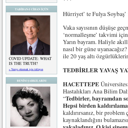
TABİBAN-I CİHAN İÇÜN
Hürriyet’ te Fulya Soybaş’ 
Vaka sayısının düşüşe geç
‘normalleşme’ takvimi için 
Yarın bayram. Haliyle akıl
nasıl bir güne uyanacağız?
ile 20 yaş altı özgürlükler
COVID UPDATE: WHAT
IS THE TRUTH?
TEDBİRLER YAVAŞ Y
» Yazıyı okumak için tıklayın
BENİM ŞARKILARIM
HACETTEPE
Üniversites
Hastalıkları Ana Bilim Da
Tedbirler, bayramdan so
“
Hepsi birden kaldırılama
kaldırırsanız, bir problem
kaynaklandığını bulamazsı
yakaladınız. O kişi sine