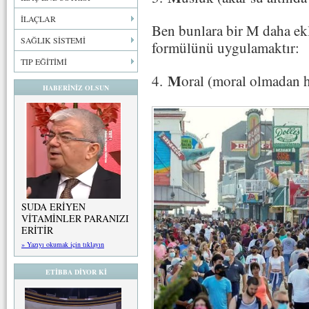
İLAÇLAR
Ben bunlara bir M daha e
SAĞLIK SİSTEMİ
formülünü uygulamaktır:
TIP EĞİTİMİ
M
4.
oral (moral olmadan h
HABERİNİZ OLSUN
SUDA ERİYEN
VİTAMİNLER PARANIZI
ERİTİR
» Yazıyı okumak için tıklayın
ETİBBA DİYOR Kİ