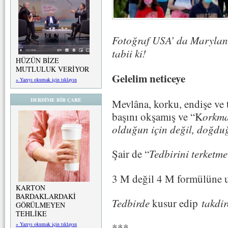
Fotoğraf USA’ da Maryland
tabii ki!
HÜZÜN BİZE
MUTLULUK VERİYOR
Gelelim neticeye
» Yazıyı okumak için tıklayın
DERDİME BİR ÇARE
Mevlâna, korku, endişe ve t
başını okşamış ve “K
orkma
olduğun için değil, doğdu
Şair de “
Tedbirini terketm
3 M değil 4 M formülüne 
KARTON
BARDAKLARDAKİ
Tedbirde
kusur edip
takdir
GÖRÜLMEYEN
TEHLİKE
» Yazıyı okumak için tıklayın
***