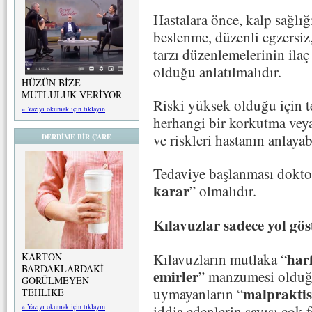
Hastalara önce, kalp sağlığ
beslenme, düzenli egzersiz
tarzı düzenlemelerinin ila
olduğu anlatılmalıdır.
HÜZÜN BİZE
MUTLULUK VERİYOR
Riski yüksek olduğu için te
» Yazıyı okumak için tıklayın
herhangi bir korkutma veya
ve riskleri hastanın anlayab
DERDİME BİR ÇARE
Tedaviye başlanması doktor
karar
” olmalıdır.
Kılavuzlar sadece yol göst
har
Kılavuzların mutlaka “
KARTON
BARDAKLARDAKİ
emirler
” manzumesi olduğ
GÖRÜLMEYEN
malpraktis
uymayanların “
TEHLİKE
» Yazıyı okumak için tıklayın
iddia edenlerin sayısı çok f