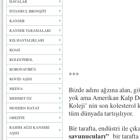
HAVALAR
İSTANBUL BRONŞİTİ
KANSER
KANSER TARAMALARI
KIŞ HASTALIKLARI
KOAH
KOLESTEROL
KORONAVİRÜS
***
KOVİD AŞISI
Bizde adını ağzına alan, g
MEDYA
yok ama Amerikan Kalp De
MEHMET ÖZ
Koleji’ nin son kolesterol 
MODERN HAYAT
tüm dünyada tartışılıyor.
OBEZİTE
Bir tarafta, endüstri ile çık
RAHİM AĞZI KANSERİ
AŞISI
savunucuları”
bir tarafta 