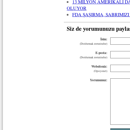
13 MİLYON AMERİKALI D
OLUYOR
FDA ŞAŞIRMA, SABRIMIZ
Siz de yorumunuzu payla
İsim:
(Doldurmak zorunludur)
E-posta:
(Doldurmak zorunludur)
Websiteniz:
(Opsiyonel)
Yorumunuz: