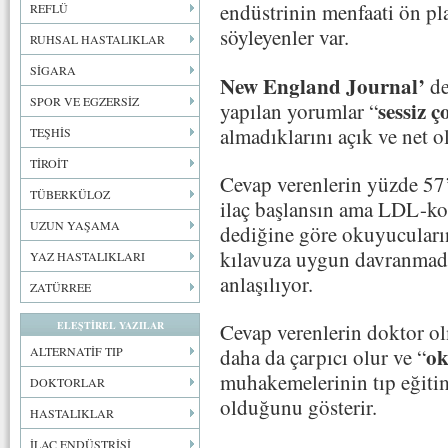
endüstrinin menfaati ön pl
REFLÜ
söyleyenler var.
RUHSAL HASTALIKLAR
SİGARA
New England Journal’
de
SPOR VE EGZERSİZ
sessiz 
yapılan yorumlar “
almadıklarını açık ve net o
TEŞHİS
TİROİT
Cevap verenlerin yüzde 57’
TÜBERKÜLOZ
ilaç başlansın ama LDL-kol
UZUN YAŞAMA
dediğine göre okuyucuları
kılavuza uygun davranmadık
YAZ HASTALIKLARI
anlaşılıyor.
ZATÜRREE
ELEŞTİREL YAZILAR
Cevap verenlerin doktor o
ok
ALTERNATİF TIP
daha da çarpıcı olur ve “
muhakemelerinin tıp eğitim
DOKTORLAR
olduğunu gösterir.
HASTALIKLAR
İLAÇ ENDÜSTRİSİ