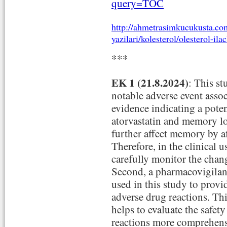
query=TOC
http://ahmetrasimkucukusta.com
yazilari/kolesterol/olesterol-i
***
EK 1 (21.8.2024)
: This st
notable adverse event assoc
evidence indicating a poten
atorvastatin and memory lo
further affect memory by a
Therefore, in the clinical us
carefully monitor the chang
Second, a pharmacovigila
used in this study to provi
adverse drug reactions. T
helps to evaluate the safety
reactions more comprehens