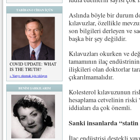
TABİBAN-I CİHAN İÇÜN
Aslında böyle bir durum do
kılavuzlar, özellikle mev
son bilgileri derleyen ve 
başka bir şey değildir.
Kılavuzları okurken ve değ
tamamının ilaç endüstrinin 
COVID UPDATE: WHAT
ilişkileri olan doktorlar ta
IS THE TRUTH?
çıkarılmamalıdır.
» Yazıyı okumak için tıklayın
BENİM ŞARKILARIM
Kolesterol kılavuzunun risk
hesaplama cetvelinin riski 
iddiaları da çok önemli.
Sanki insanlarda “statin 
İlaç endüstrisi destekli yay