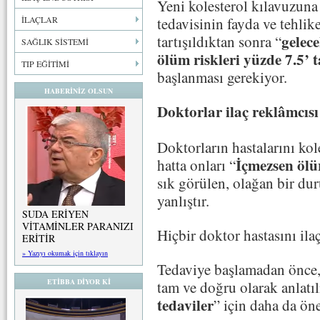
Yeni kolesterol kılavuzuna 
tedavisinin fayda ve tehlikel
İLAÇLAR
gelec
tartışıldıktan sonra “
SAĞLIK SİSTEMİ
ölüm riskleri yüzde 7.5’ 
TIP EĞİTİMİ
başlanması gerekiyor.
HABERİNİZ OLSUN
Doktorlar ilaç reklâmcıs
Doktorların hastalarını kol
İçmezsen ölü
hatta onları “
sık görülen, olağan bir d
yanlıştır.
SUDA ERİYEN
VİTAMİNLER PARANIZI
Hiçbir doktor hastasını il
ERİTİR
» Yazıyı okumak için tıklayın
Tedaviye başlamadan önce, i
ETİBBA DİYOR Kİ
tam ve doğru olarak anlatılm
tedaviler
” için daha da ön