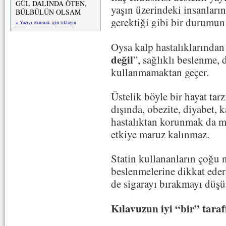
GÜL DALINDA ÖTEN,
yaşın üzerindeki insanları
BÜLBÜLÜN OLSAM
gerektiği gibi bir durumun
» Yazıyı okumak için tıklayın
Oysa kalp hastalıklarında
değil
”, sağlıklı beslenme, 
kullanmamaktan geçer.
Üstelik böyle bir hayat tar
dışında, obezite, diyabet, 
hastalıktan korunmak da m
etkiye maruz kalınmaz.
Statin kullananların çoğu n
beslenmelerine dikkat ederl
de sigarayı bırakmayı düşü
Kılavuzun iyi “bir” taraf