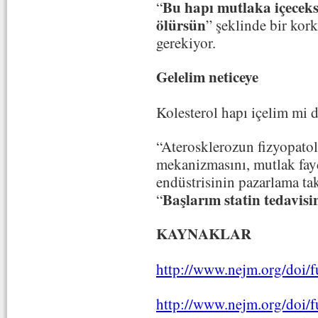
Bu hapı mutlaka içeceks
“
ölürsün
” şeklinde bir kor
gerekiyor.
Gelelim neticeye
Kolesterol hapı içelim mi 
“Aterosklerozun fizyopatolo
mekanizmasını, mutlak fayda
endüstrisinin pazarlama ta
Başlarım statin tedavisi
“
KAYNAKLAR
http://www.nejm.org/doi
http://www.nejm.org/doi