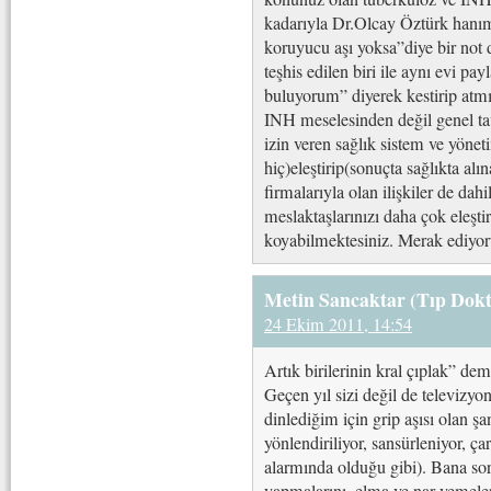
kadarıyla Dr.Olcay Öztürk hanıme
koruyucu aşı yoksa”diye bir not 
teşhis edilen biri ile aynı evi p
buluyorum” diyerek kestirip atm
INH meselesinden değil genel t
izin veren sağlık sistem ve yön
hiç)eleştirip(sonuçta sağlıkta alı
firmalarıyla olan ilişkiler de da
meslaktaşlarınızı daha çok eleştir
koyabilmektesiniz. Merak ediyo
Metin Sancaktar (Tıp Dokt
24 Ekim 2011, 14:54
Artık birilerinin kral çıplak” dem
Geçen yıl sizi değil de televizy
dinlediğim için grip aşısı olan ş
yönlendiriliyor, sansürleniyor, ça
alarmında olduğu gibi). Bana sor
yapmalarını, elma ve nar yemele