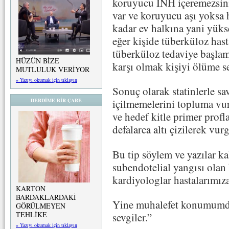
koruyucu INH içeremezsini
var ve koruyucu aşı yoksa h
kadar ev halkına yani yüks
eğer kişide tüberküloz hast
tüberküloz tedaviye başlam
HÜZÜN BİZE
karşı olmak kişiyi ölüme s
MUTLULUK VERİYOR
» Yazıyı okumak için tıklayın
Sonuç olarak statinlerle sa
DERDİME BİR ÇARE
içilmemelerini topluma vur
ve hedef kitle primer profla
defalarca altı çizilerek vu
Bu tip söylem ve yazılar ka
subendotelial yangısı olan 
kardiyologlar hastalarımıza
KARTON
BARDAKLARDAKİ
Yine muhalefet konumumd
GÖRÜLMEYEN
TEHLİKE
sevgiler.”
» Yazıyı okumak için tıklayın