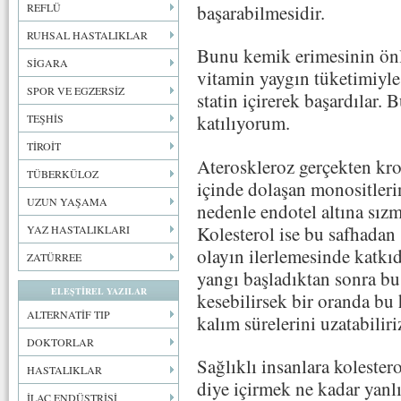
başarabilmesidir.
REFLÜ
RUHSAL HASTALIKLAR
Bunu kemik erimesinin önle
SİGARA
vitamin yaygın tüketimiyle
SPOR VE EGZERSİZ
statin içirerek başardılar.
katılıyorum.
TEŞHİS
TİROİT
Ateroskleroz gerçekten kro
TÜBERKÜLOZ
içinde dolaşan monositleri
UZUN YAŞAMA
nedenle endotel altına sızma
Kolesterol ise bu safhadan 
YAZ HASTALIKLARI
olayın ilerlemesinde katkı
ZATÜRREE
yangı başladıktan sonra bu
ELEŞTİREL YAZILAR
kesebilirsek bir oranda bu 
ALTERNATİF TIP
kalım sürelerini uzatabiliri
DOKTORLAR
Sağlıklı insanlara kolester
HASTALIKLAR
diye içirmek ne kadar yanlı
İLAÇ ENDÜSTRİSİ