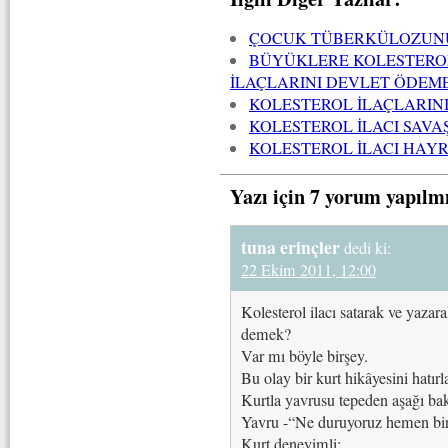
ÇOCUK TÜBERKÜLOZUNU
BÜYÜKLERE KOLESTEROL
İLAÇLARINI DEVLET ÖDEM
KOLESTEROL İLAÇLARIN
KOLESTEROL İLACI SAVA
KOLESTEROL İLACI HAYR
Yazı için 7 yorum yapılm
tuna erinçler
dedi ki:
22 Ekim 2011, 12:00
Kolesterol ilacı satarak ve yaza
demek?
Var mı böyle birşey.
Bu olay bir kurt hikâyesini hatırla
Kurtla yavrusu tepeden aşağı bakı
Yavru -“Ne duruyoruz hemen bir
Kurt deneyimli: