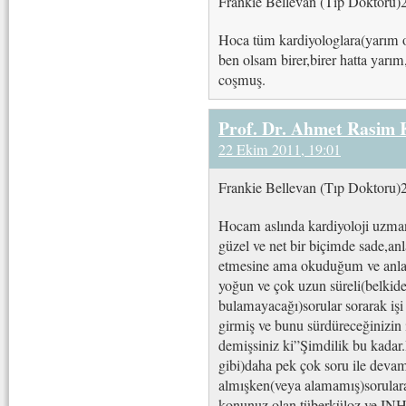
Frankie Bellevan (Tıp Doktoru)
Hoca tüm kardiyologlara(yarım 
ben olsam birer,birer hatta yarı
coşmuş.
Prof. Dr. Ahmet Rasim
22 Ekim 2011, 19:01
Frankie Bellevan (Tıp Doktoru)
Hocam aslında kardiyoloji uzma
güzel ve net bir biçimde sade,anla
etmesine ama okuduğum ve anlad
yoğun ve çok uzun süreli(belkide
bulamayacağı)sorular sorarak işi
girmiş ve bunu sürdüreceğinizin 
demişsiniz ki”Şimdilik bu kadar.
gibi)daha pek çok soru ile deva
almışken(veya alamamış)sorulara
konunuz olan tüberküloz ve INH