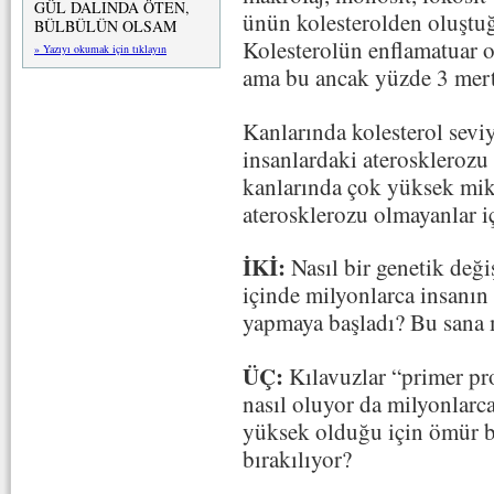
GÜL DALINDA ÖTEN,
ünün kolesterolden oluştuğ
BÜLBÜLÜN OLSAM
Kolesterolün enflamatuar ol
» Yazıyı okumak için tıklayın
ama bu ancak yüzde 3 mert
Kanlarında kolesterol sevi
insanlardaki aterosklerozu 
kanlarında çok yüksek mikt
aterosklerozu olmayanlar i
İKİ:
Nasıl bir genetik deği
içinde milyonlarca insanın 
yapmaya başladı? Bu sana 
ÜÇ:
Kılavuzlar “primer prof
nasıl oluyor da milyonlarca
yüksek olduğu için ömür b
bırakılıyor?