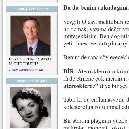
Bu da benim arkadaşıma
TABİBAN-I CİHAN İÇÜN
Sevgili Olcay, mektubun iç
ne demek, yazıma değer veri
müteşekkirim. Ben doğrular
getirilmesi ve tartışılması
Benim de sana söyleyecekl
COVID UPDATE: WHAT
IS THE TRUTH?
BİR:
Aterosklerozun kroni
» Yazıyı okumak için tıklayın
ifade etmene çok memnun
BENİM ŞARKILARIM
ateroskleroz”
diye bir şey
Tabii ki bu enflamasyonu
kolesterolün rolü ihmal edi
Bir aterom plağının yüzde 
makrofaj, monosit, lökosit 