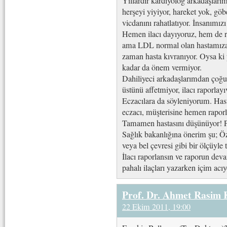
Yıllardır kardiyolog arkadaşları
herşeyi yiyiyor, hareket yok, göb
vicdanını rahatlatıyor. İnsanımızı
Hemen ilacı dayıyoruz, hem de r
ama LDL normal olan hastamıza i
zaman hasta kıvranıyor. Oysa ki 
kadar da önem vermiyor.
Dahiliyeci arkadaşlarımdan çoğu d
üstünü affetmiyor, ilacı raporlayı
Eczacılara da söyleniyorum. Hasta
eczacı, müşterisine hemen raporl
Tamamen hastasını düşünüyor! 
Sağlık bakanlığına önerim şu; Öze
veya bel çevresi gibi bir ölçüyle t
İlacı raporlansın ve raporun dev
pahalı ilaçları yazarken içim acıy
Prof. Dr. Ahmet Rasim
22 Ekim 2011, 19:00