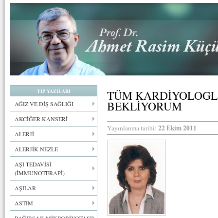
TIP YAZILARI
TÜM KARDİYOLOGL
BEKLİYORUM
AĞIZ VE DİŞ SAĞLIĞI
AKCİĞER KANSERİ
22 Ekim 2011
Yayınlanma tarihi:
ALERJİ
ALERJİK NEZLE
AŞI TEDAVİSİ
(İMMUNOTERAPİ)
AŞILAR
ASTIM