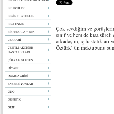
BAĞIRSAK MİKROBİYOTASI
BELİRTİLER
BESİN DESTEKLERİ
BESLENME
Çok sevdiğim ve görüşleri
BİSFENOL A = BPA
sınıf ve hem de kısa süreli
CERRAHİ
arkadaşım, iç hastalıkları 
Öztürk’ ün mektubunu su
ÇEŞİTLİ AKCİĞER
HASTALIKLARI
ÇÖLYAK GLUTEN
DİYABET
DOMUZ GRİBİ
ENFEKSİYONLAR
GDO
GENETİK
GRİP