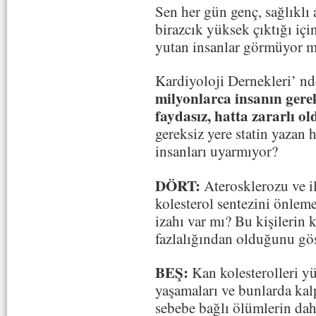
Sen her gün genç, sağlıklı
birazcık yüksek çıktığı içi
yutan insanlar görmüyor 
Kardiyoloji Dernekleri’ nd
milyonlarca insanın gerek
faydasız, hatta zararlı 
gereksiz yere statin yazan h
insanları uyarmıyor?
DÖRT:
Aterosklerozu ve i
kolesterol sentezini önle
izahı var mı? Bu kişilerin 
fazlalığından olduğunu gös
BEŞ:
Kan kolesterolleri y
yaşamaları ve bunlarda kalp
sebebe bağlı ölümlerin dah