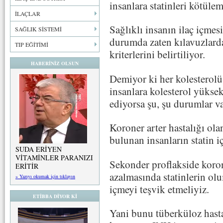
insanlara statinleri kötülem
İLAÇLAR
Sağlıklı insanın ilaç içmes
SAĞLIK SİSTEMİ
durumda zaten kılavuzlarda
TIP EĞİTİMİ
kriterlerini belirtiliyor.
HABERİNİZ OLSUN
Demiyor ki her kolesterolü 
insanlara kolesterol yüksek
ediyorsa şu, şu durumlar va
Koroner arter hastalığı ola
bulunan insanların statin 
SUDA ERİYEN
VİTAMİNLER PARANIZI
Sekonder proflakside korone
ERİTİR
azalmasında statinlerin olu
» Yazıyı okumak için tıklayın
içmeyi teşvik etmeliyiz.
ETİBBA DİYOR Kİ
Yani bunu tüberküloz hasta