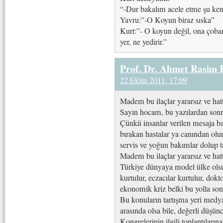
“-Dur bakalım acele etme şu ke
Yavru:”-O Koyun biraz sıska”
Kurt:”- O koyun değil, ona çoba
yer, ne yedirir.”
Prof. Dr. Ahmet Rasim
22 Ekim 2011, 17:09
Madem bu ilaçlar yararsız ve hatt
Sayın hocam, bu yazılardan sonra 
Çünkü insanlar verilen mesaja baka
bırakan hastalar ya canından olur 
servis ve yoğun bakımlar dolup t
Madem bu ilaçlar yararsız ve hatt
Türkiye dünyaya model ülke olsu
kurtulur, eczacılar kurtulur, dokt
ekonomik kriz belki bu yolla son
Bu konuların tartışma yeri med
arasında olsa bile, değerli düşünc
Kongrelerinin ilgili toplantıları