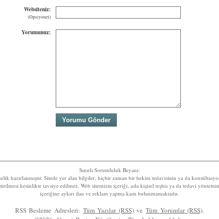
Websiteniz:
(Opsiyonel)
Yorumunuz:
Sınırlı Sorumluluk Beyanı:
nelik hazırlanmıştır. Sitede yer alan bilgiler, hiçbir zaman bir hekim tedavisinin ya da konsültas
rilmesi kesinlikte tavsiye edilmez. Web sitemizin içeriği, asla kişisel teşhis ya da tedavi yöntem
içeriğine aykırı ilan ve reklam yapma kastı bulunmamaktadır.
RSS Besleme Adresleri:
Tüm Yazılar (RSS)
ve
Tüm Yorumlar (RSS)
.