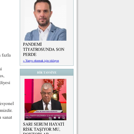
PANDEMİ
TİYATROSUNDA SON
PERDE
 fazla
» Yazıyı okumak için tıklayın
i
BİR TAVSİYE
us,
diyesi
fesyonel
mizdir.
u sanat
SARI SERUM HAYATİ
RİSK TAŞIYOR MU,