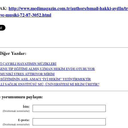
AK:
http://www.medimagazin.com.tr/authors/ismail-hakki-aydIn/tr
ve-musiki-72-87-3052.html
i Diğer Yazılar:
Cİ ÇAYIRLI HAYATIMIN MÜZİKLERİ
 SENE TIP EĞİTİMİ ALMIŞ UZMAN HEKİM EVDE OTURUYOR
 MUSIKÎ STRES ATTIRIYOR MÎRİM
P EĞİTİMİNİN ASIL AMACI “İYİ HEKİM” YETİŞTİRMEKTİR
LLİ SAĞLIK ENSTİTÜSÜ MÜ, ÜNİVERSİTESİ Mİ BİLİM ÜRETİR?
e yorumunuzu paylaşın:
İsim:
(Doldurmak zorunludur)
E-posta:
(Doldurmak zorunludur)