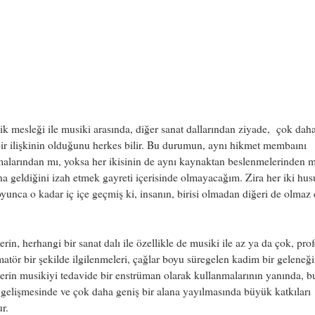
k mesleği ile musiki arasında, diğer sanat dallarından ziyade, çok daha
ir ilişkinin olduğunu herkes bilir. Bu durumun, aynı hikmet membaını
alarından mı, yoksa her ikisinin de aynı kaynaktan beslenmelerinden m
 geldiğini izah etmek gayreti içerisinde olmayacağım. Zira her iki hus
oyunca o kadar iç içe geçmiş ki, insanın, birisi olmadan diğeri de olmaz 
rin, herhangi bir sanat dalı ile özellikle de musiki ile az ya da çok, pro
atör bir şekilde ilgilenmeleri, çağlar boyu süregelen kadim bir geleneği
rin musikiyi tedavide bir enstrüman olarak kullanmalarının yanında, b
 gelişmesinde ve çok daha geniş bir alana yayılmasında büyük katkıları
r.