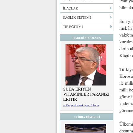
Psikiya
bilmekt
İLAÇLAR
SAĞLIK SİSTEMİ
Son yıl
TIP EĞİTİMİ
mekân 
vakfetm
HABERİNİZ OLSUN
kurulmu
derin 
Küçüku
Türkiye
Korosun
ile mil
SUDA ERİYEN
milli 
VİTAMİNLER PARANIZI
görev i
ERİTİR
kademes
» Yazıyı okumak için tıklayın
göreme
ETİBBA DİYOR Kİ
Ülkemi
dostum