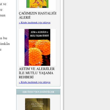
at ve
ve
ÇAĞIMIZIN HASTALIĞI
onun
ALERJİ
» Kitabı incelemek için tıklayın
ın bu
n imkân
e
ASTIM VE ALERJİLER
İLE MUTLU YAŞAMA
REHBERİ
» Kitabı incelemek için tıklayın
ERCİYES'TEN ESİNTİLER