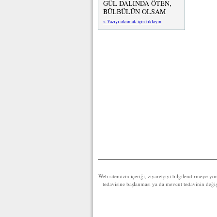
GÜL DALINDA ÖTEN,
BÜLBÜLÜN OLSAM
» Yazıyı okumak için tıklayın
Web sitemizin içeriği, ziyaretçiyi bilgilendirmeye yö
tedavisine başlanması ya da mevcut tedavinin değişti