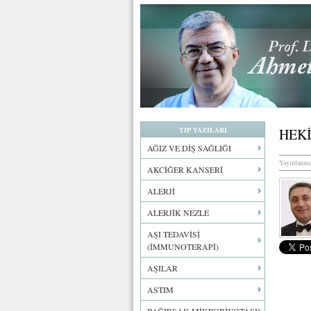
TIP YAZILARI
HEKİ
AĞIZ VE DİŞ SAĞLIĞI
Yayınlanma
AKCİĞER KANSERİ
ALERJİ
ALERJİK NEZLE
AŞI TEDAVİSİ
(İMMUNOTERAPİ)
AŞILAR
ASTIM