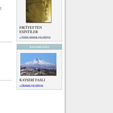
-
ERCİYES'TEN
ESİNTİLER
» Şiirleri okumak için tıklayın
KAYSERİ FASLI
KAYSERİ FASLI
» Okumak için tıklayın