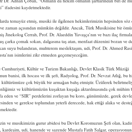
tr Dr. Adnan Çoban, “Osmanlı’da hekim olmanın şartlarından biri de mu
i” ifadesini kaydetmektedir.
larda temayüz etmiş, musiki ile ilgilenen hekimlerimizin hepsinden söz
ve zaman açısından mümkün değildir. Ancak, Türk Musikisine bir ömü
iş Jinekolog Cerrah, Prof. Dr. Alaeddin Yavaşça’nın ve bazı ilaç firmal
ş çarka çomak sokan, dalgasına taş atan, menfaat düzenini bozan ve d
akan suyu bulandıran, muhterem meslektaşım, udi, Prof. Dr. Ahmed Ras
sta’nın isimlerini zikr etmeden geçemeyeceğim.
 Cumhuriyeti, Kültür ve Turizm Bakanlığı, Devlet Klasik Türk Müziği
un banisi, ilk hocası ve ilk şefi, Radyolog, Prof. Dr. Nevzat Atlığ, bu h
li kültürümüze çok büyük bir armağan bahş etmiştir. Üzülerek belirtmeli
benliğimiz ve kültürümüzün kuşaktan kuşağa aktarılmasında çok mühim b
fa eden ve “SIR” perdelerini zorlayan bu koro, günümüzde, gerek devle
inden ve gerekse toplumdan yeterli derecede, hak ettiği alaka ve deste
mektedir.
zin ve musikimizin gurur abidesi bu Devlet Koromuzun Şefi olan, kad
, kardeşim, udi, hanende ve sazende Mustafa Fatih Salgar, operasyonun