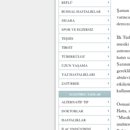
REFLÜ
Şaman O
RUHSAL HASTALIKLAR
varınca
SİGARA
dereced
SPOR VE EGZERSİZ
İlk Tür
TEŞHİS
musiki 
TİROİT
astrono
TÜBERKÜLOZ
hatırı 
Sazının
UZUN YAŞAMA
gerekli
YAZ HASTALIKLARI
abidevi
etkiler
ZATÜRREE
kullanm
ELEŞTİREL YAZILAR
ALTERNATİF TIP
Osmanlı
Hatta, 
DOKTORLAR
“Musiki
HASTALIKLAR
muhtere
İLAÇ ENDÜSTRİSİ