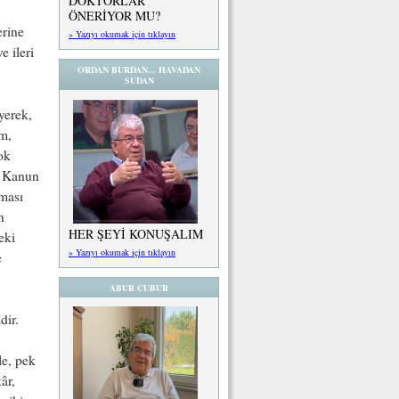
DOKTORLAR
ÖNERİYOR MU?
erine
» Yazıyı okumak için tıklayın
e ileri
ORDAN BURDAN... HAVADAN
SUDAN
yerek,
im,
ok
ız Kanun
lması
n
HER ŞEYİ KONUŞALIM
eki
» Yazıyı okumak için tıklayın
e
ABUR CUBUR
dir.
le, pek
âr,