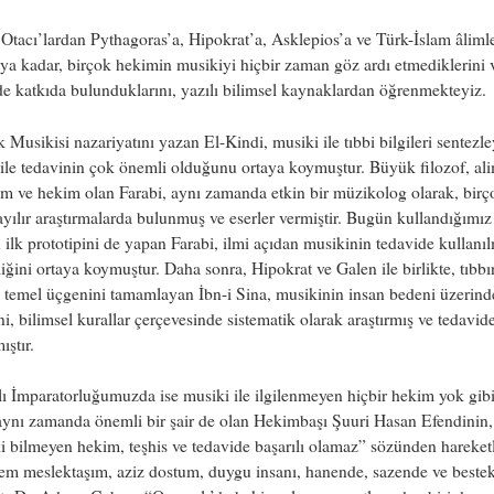
tacı’lardan Pythagoras’a, Hipokrat’a, Asklepios’a ve Türk-İslam âliml
ya kadar, birçok hekimin musikiyi hiçbir zaman göz ardı etmediklerini v
e katkıda bulunduklarını, yazılı bilimsel kaynaklardan öğrenmekteyiz.
k Musikisi nazariyatını yazan El-Kindi, musiki ile tıbbi bilgileri sentezle
ile tedavinin çok önemli olduğunu ortaya koymuştur. Büyük filozof, al
m ve hekim olan Farabi, aynı zamanda etkin bir müzikolog olarak, birç
sayılır araştırmalarda bulunmuş ve eserler vermiştir. Bugün kullandığım
 ilk prototipini de yapan Farabi, ilmi açıdan musikinin tedavide kullanı
liğini ortaya koymuştur. Daha sonra, Hipokrat ve Galen ile birlikte, tıbbı
 temel üçgenini tamamlayan İbn-i Sina, musikinin insan bedeni üzerind
ini, bilimsel kurallar çerçevesinde sistematik olarak araştırmış ve tedavid
ıştır.
 İmparatorluğumuzda ise musiki ile ilgilenmeyen hiçbir hekim yok gibi
aynı zamanda önemli bir şair de olan Hekimbaşı Şuuri Hasan Efendinin,
 bilmeyen hekim, teşhis ve tedavide başarılı olamaz” sözünden hareket
m meslektaşım, aziz dostum, duygu insanı, hanende, sazende ve bestek