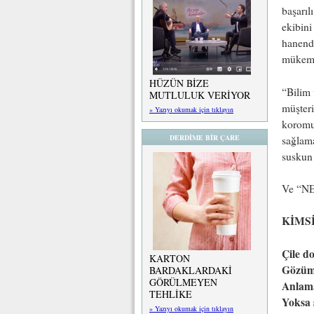
başarıl
ekibini
hanende
mükemme
HÜZÜN BİZE
“Bilim 
MUTLULUK VERİYOR
müşteri
» Yazıyı okumak için tıklayın
koromuz
DERDİME BİR ÇARE
sağlama
suskun 
Ve “NE
KİMSİ
Çile d
KARTON
Gözümd
BARDAKLARDAKİ
GÖRÜLMEYEN
Anlama
TEHLİKE
Yoksa 
» Yazıyı okumak için tıklayın