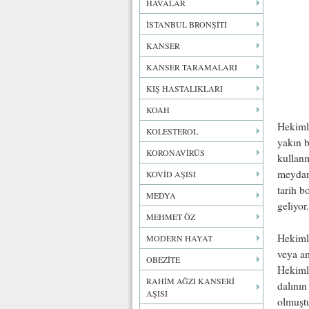
HAVALAR
İSTANBUL BRONŞİTİ
KANSER
KANSER TARAMALARI
KIŞ HASTALIKLARI
KOAH
Hekimli
KOLESTEROL
yakın b
KORONAVİRÜS
kullanm
meydana
KOVİD AŞISI
tarih b
MEDYA
geliyor.
MEHMET ÖZ
Hekimle
MODERN HAYAT
veya am
OBEZİTE
Hekimle
RAHİM AĞZI KANSERİ
dalının
AŞISI
olmuştu