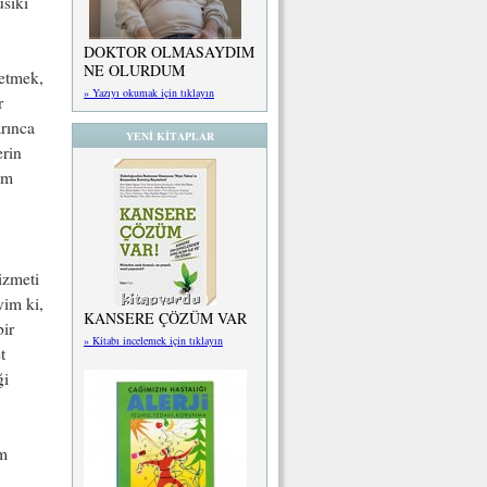
siki
DOKTOR OLMASAYDIM
NE OLURDUM
 etmek,
» Yazıyı okumak için tıklayın
r
arınca
YENİ KİTAPLAR
erin
im
izmeti
yim ki,
KANSERE ÇÖZÜM VAR
ir
» Kitabı incelemek için tıklayın
t
ği
im