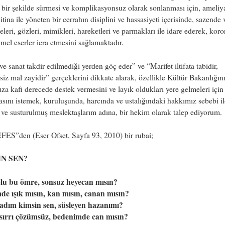
ı bir şekilde sürmesi ve komplikasyonsuz olarak sonlanması için, ameliy
 itina ile yöneten bir cerrahın disiplini ve hassasiyeti içerisinde, sazende 
leri, gözleri, mimikleri, hareketleri ve parmakları ile idare ederek, kor
l eserler icra etmesini sağlamaktadır.
ve sanat takdir edilmediği yerden göç eder” ve “Marifet iltifata tabidir,
siz mal zayidir” gerçeklerini dikkate alarak, özellikle Kültür Bakanlığın
a kafi derecede destek vermesini ve layık oldukları yere gelmeleri içi
sını istemek, kuruluşunda, harcında ve ustalığındaki hakkımız sebebi il
ve susturulmuş meslektaşlarım adına, bir hekim olarak talep ediyorum.
FES”den (Eser Ofset, Sayfa 93, 2010) bir rubai;
N SEN?
olu bu ömre, sonsuz heyecan mısın?
e ışık mısın, kan mısın, canan mısın?
dım kimsin sen, süsleyen hazanımı?
sırrı çözümsüz, bedenimde can mısın?